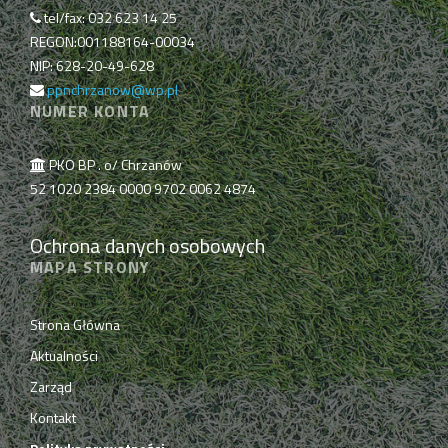
tel/fax: 032 623 14 25
REGON:001188164-00034
NIP: 628-20-49-628
ppnchrzanow@wp.pl
NUMER KONTA
PKO BP . o/ Chrzanów
52 1020 2384 0000 9702 0062 4874
Ochrona danych osobowych
MAPA STRONY
Strona Główna
Aktualności
Zarząd
Kontakt