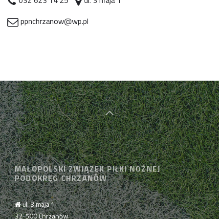
032 623 14 25
ul. 3 maja 1
ppnchrzanow@wp.pl
MAŁOPOLSKI ZWIĄZEK PIŁKI NOŻNEJ
PODOKRĘG CHRZANÓW
ul. 3 maja 1
32-500 Chrzanów