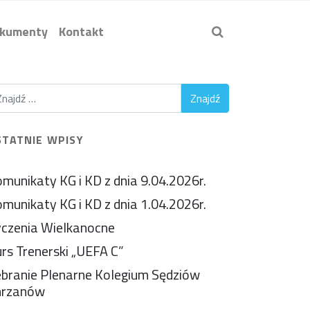
kumenty
Kontakt
STATNIE WPISY
munikaty KG i KD z dnia 9.04.2026r.
munikaty KG i KD z dnia 1.04.2026r.
czenia Wielkanocne
rs Trenerski „UEFA C”
branie Plenarne Kolegium Sędziów
hrzanów