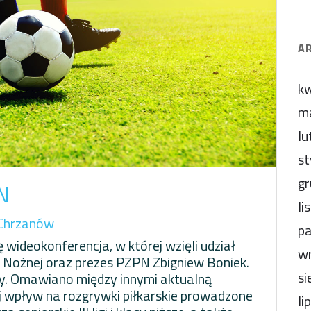
A
kw
m
lu
st
gr
N
li
Chrzanów
pa
 wideokonferencja, w której wzięli udział
wr
 Nożnej oraz prezes PZPN Zbigniew Boniek.
si
ny. Omawiano między innymi aktualną
jej wpływ na rozgrywki piłkarskie prowadzone
li