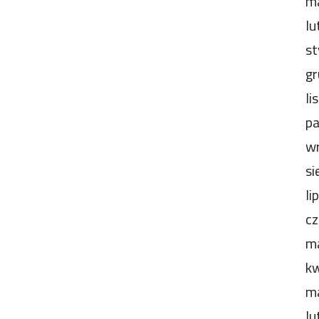
m
lu
st
gr
li
pa
wr
si
li
cz
m
kw
m
lu