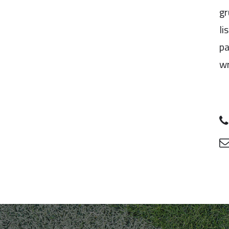
gr
li
pa
wr