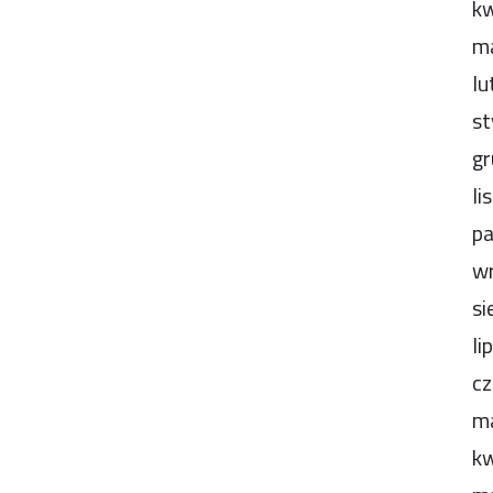
kw
m
lu
st
gr
li
pa
wr
si
li
cz
m
kw