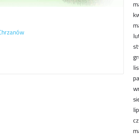
m
kw
m
Chrzanów
lu
st
gr
li
pa
wr
si
li
cz
m