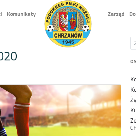
i
Komunikaty
Zarząd
Do
2020
O
Ko
Ko
Ży
Ku
Ze
C