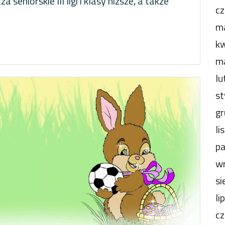
seniorskie III ligi i klasy niższe, a także
cz
m
kw
m
lu
st
gr
li
pa
wr
si
li
cz