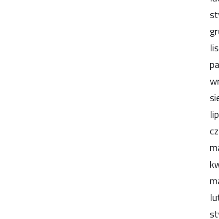
st
gr
li
pa
wr
si
li
cz
m
kw
m
lu
st