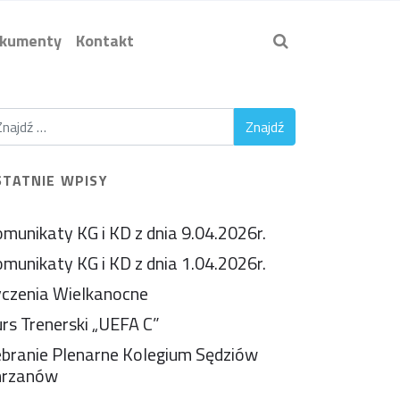
kumenty
Kontakt
STATNIE WPISY
munikaty KG i KD z dnia 9.04.2026r.
munikaty KG i KD z dnia 1.04.2026r.
czenia Wielkanocne
rs Trenerski „UEFA C”
branie Plenarne Kolegium Sędziów
hrzanów