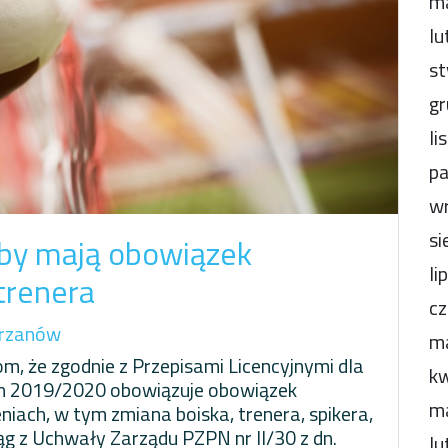
m
lu
st
gr
li
pa
wr
si
uby mają obowiązek
li
trenera
cz
rzanów
m
, że zgodnie z Przepisami Licencyjnymi dla
kw
ezon 2019/2020 obowiązuje obowiązek
m
iach, w tym zmiana boiska, trenera, spikera,
ąg z Uchwały Zarządu PZPN nr II/30 z dn.
lu