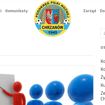
i
Komunikaty
Zarząd
Do
O
Ko
Ko
Ży
Ku
Ze
C