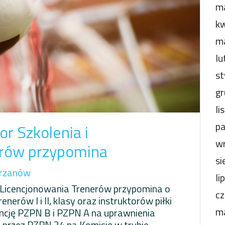
m
kw
m
lu
st
gr
li
pa
r Szkolenia i
wr
erów przypomina
si
rzanów
li
 Licencjonowania Trenerów przypomina o
cz
erów I i II, klasy oraz instruktorów piłki
m
encję PZPN B i PZPN A na uprawnienia
e przez PZPN 24 na Komisję w trybie