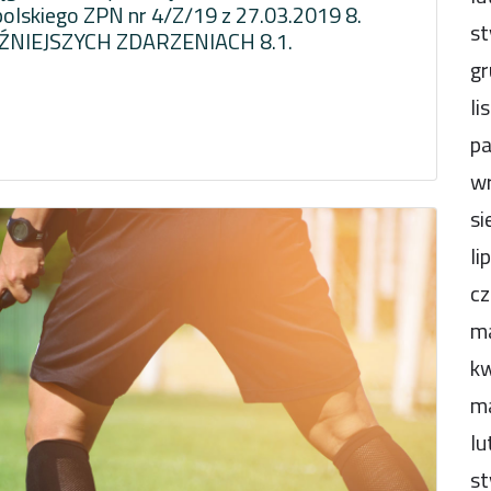
olskiego ZPN nr 4/Z/19 z 27.03.2019 8.
st
NIEJSZYCH ZDARZENIACH 8.1.
gr
li
pa
wr
si
li
cz
m
kw
m
lu
st