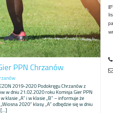
gr
li
pa
wr
 Gier PPN Chrzanów
rzanów
SEZON 2019-2020 Podokręgu Chrzanów z
ów w dniu 21.02.2020 roku Komisja Gier PPN
 klasie „A” i w klasie „B” – informuje że
„Wiosna 2020” klasy „A” odbędzie się w dniu
 […]