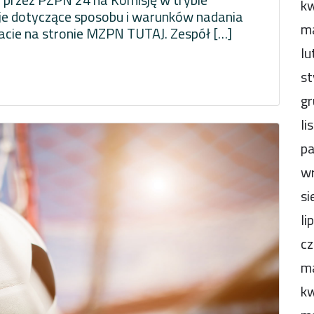
kw
je dotyczące sposobu i warunków nadania
m
cie na stronie MZPN TUTAJ. Zespół […]
lu
st
gr
li
pa
wr
si
li
cz
m
kw