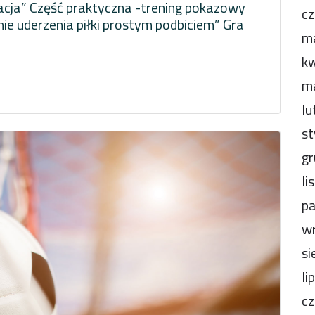
kacja” Część praktyczna -trening pokazowy
cz
ie uderzenia piłki prostym podbiciem” Gra
m
kw
m
lu
st
gr
li
pa
wr
si
li
cz