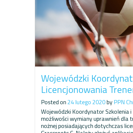
Wojewódzki Koordynato
Licencjonowania Tren
Posted on
24 lutego 2020
by
PPN Ch
Wojewódzki Koordynator Szkolenia i
możliwości wymiany uprawnień dla tren
nożnej posiadających dotychczas lic
Grassroots C. Należy złożyć aplikacj