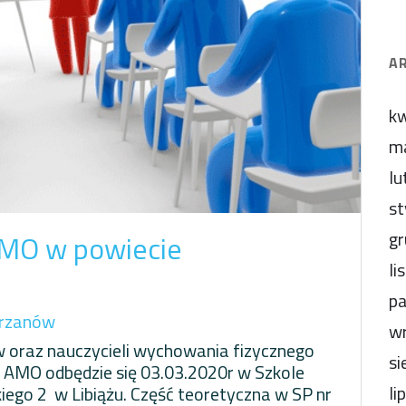
A
kw
m
lu
st
gr
AMO w powiecie
li
pa
rzanów
wr
ów oraz nauczycieli wychowania fizycznego
si
 AMO odbędzie się 03.03.2020r w Szkole
li
iego 2 w Libiążu. Część teoretyczna w SP nr