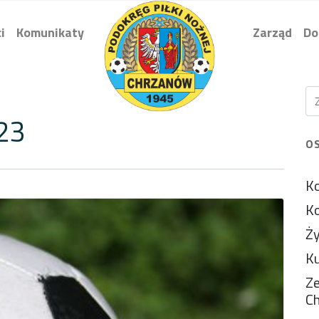
i
Komunikaty
Zarząd
Do
23
O
Ko
Ko
Ży
Ku
Ze
C