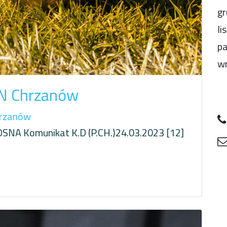
gr
li
pa
wr
N Chrzanów
rzanów
NA Komunikat K.D (P.CH.)24.03.2023 [12]