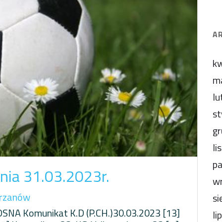
A
kw
m
lu
st
gr
li
pa
nia 31.03.2023r.
wr
rzanów
si
NA Komunikat K.D (P.CH.)30.03.2023 [13]
li