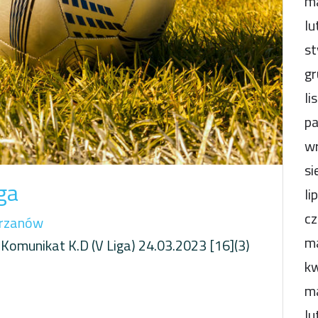
m
lu
st
gr
li
pa
wr
si
ga
li
cz
rzanów
m
omunikat K.D (V Liga) 24.03.2023 [16](3)
kw
m
lu