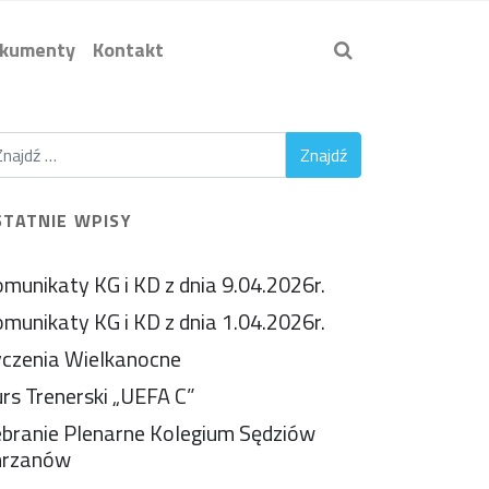
kumenty
Kontakt
STATNIE WPISY
munikaty KG i KD z dnia 9.04.2026r.
munikaty KG i KD z dnia 1.04.2026r.
czenia Wielkanocne
rs Trenerski „UEFA C”
branie Plenarne Kolegium Sędziów
hrzanów