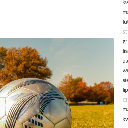
kw
m
lu
st
gr
li
pa
wr
si
li
cz
m
kw