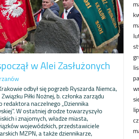
m
kw
m
lu
st
gr
spoczął w Alei Zasłużonych
li
pa
rzanów
Krakowie odbył się pogrzeb Ryszarda Niemca,
wr
Związku Piłki Nożnej, b. członka zarządu
si
o redaktora naczelnego „Dziennika
li
skiej”. W ostatniej drodze towarzyszyło
iskich i znajomych, władze miasta,
cz
wiązków wojewódzkich, przedstawiciele
m
rskich MZPN, a także dziennikarze,