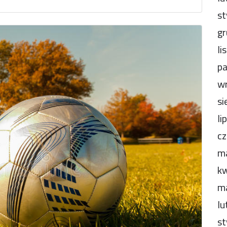
st
gr
li
pa
wr
si
li
cz
m
kw
m
lu
st