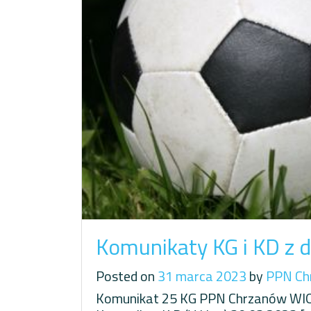
Komunikaty KG i KD z d
Posted on
31 marca 2023
by
PPN Ch
Komunikat 25 KG PPN Chrzanów WIOS