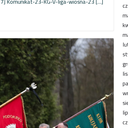
[17] Komunikat-23-KG-V-liga-wiosna-23 […]
cz
m
kw
m
lu
st
gr
li
pa
wr
si
li
cz