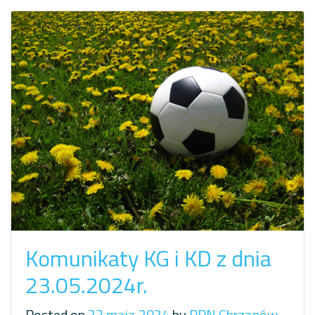
Komunikaty KG i KD z dnia
23.05.2024r.
Posted on
23 maja 2024
by
PPN Chrzanów