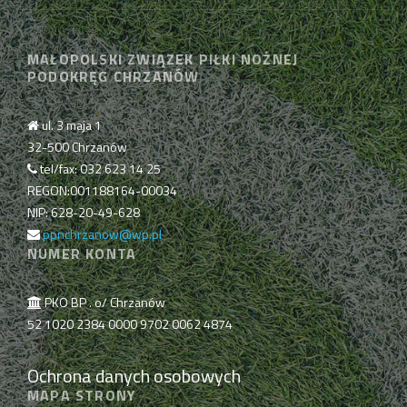
MAŁOPOLSKI ZWIĄZEK PIŁKI NOŻNEJ
PODOKRĘG CHRZANÓW
ul. 3 maja 1
32-500 Chrzanów
tel/fax: 032 623 14 25
REGON:001188164-00034
NIP: 628-20-49-628
ppnchrzanow@wp.pl
NUMER KONTA
PKO BP . o/ Chrzanów
52 1020 2384 0000 9702 0062 4874
Ochrona danych osobowych
MAPA STRONY