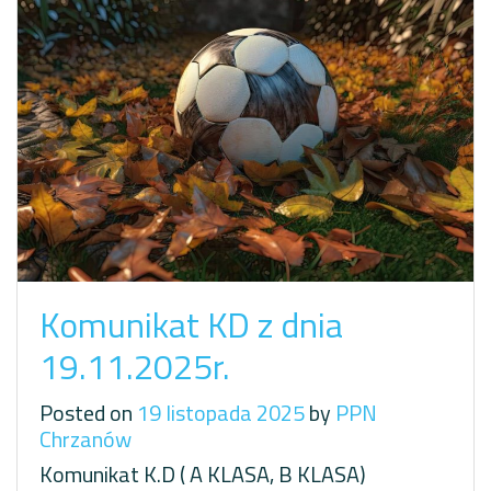
Komunikat KD z dnia
19.11.2025r.
Posted on
19 listopada 2025
by
PPN
Chrzanów
Komunikat K.D ( A KLASA, B KLASA)