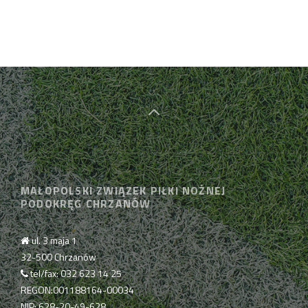
MAŁOPOLSKI ZWIĄZEK PIŁKI NOŻNEJ
PODOKRĘG CHRZANÓW
ul. 3 maja 1
32-500 Chrzanów
tel/fax: 032 623 14 25
REGON:001188164-00034
NIP: 628-20-49-628