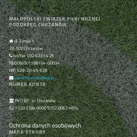
MAŁOPOLSKI ZWIĄZEK PIŁKI NOŻNEJ
PODOKRĘG CHRZANÓW
ul. 3 maja 1
32-500 Chrzanów
tel/fax: 032 623 14 25
REGON:001188164-00034
NIP: 628-20-49-628
ppnchrzanow@wp.pl
NUMER KONTA
PKO BP . o/ Chrzanów
52 1020 2384 0000 9702 0062 4874
Ochrona danych osobowych
MAPA STRONY