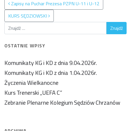
Nawigacja po wpisach
Zapisy na Puchar Prezesa PZPN U-11 i U-12
KURS SĘDZIOWSKI
OSTATNIE WPISY
Komunikaty KG i KD z dnia 9.04.2026r.
Komunikaty KG i KD z dnia 1.04.2026r.
Życzenia Wielkanocne
Kurs Trenerski „UEFA C”
Zebranie Plenarne Kolegium Sędziów Chrzanów
ARCHIWA