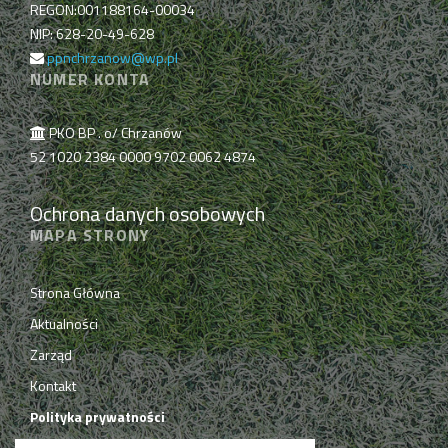
REGON:001188164-00034
NIP: 628-20-49-628
ppnchrzanow@wp.pl
NUMER KONTA
PKO BP . o/ Chrzanów
52 1020 2384 0000 9702 0062 4874
Ochrona danych osobowych
MAPA STRONY
Strona Główna
Aktualności
Zarząd
Kontakt
Polityka prywatności