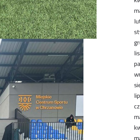
m
lu
st
gr
li
pa
wr
si
li
cz
m
kw
m