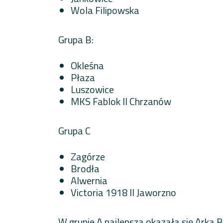
Wola Filipowska
Grupa B:
Okleśna
Płaza
Luszowice
MKS Fablok II Chrzanów
Grupa C
Zagórze
Brodła
Alwernia
Victoria 1918 II Jaworzno
W grupie A najlepsza okazała się Arka B