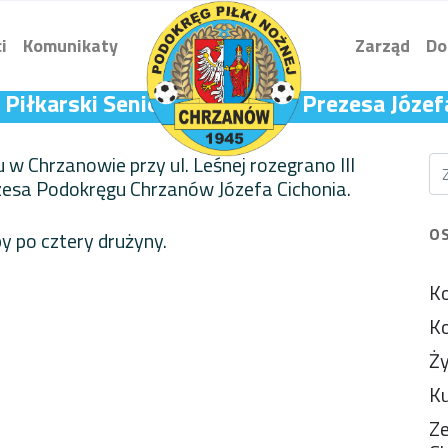
i
Komunikaty
Zarząd
Do
ej Piłkarski Seniorów o Puchar Prezesa Józef
w Chrzanowie przy ul. Leśnej rozegrano III
ezesa Podokręgu Chrzanów Józefa Cichonia.
O
y po cztery drużyny.
Ko
Ko
Ży
Ku
Ze