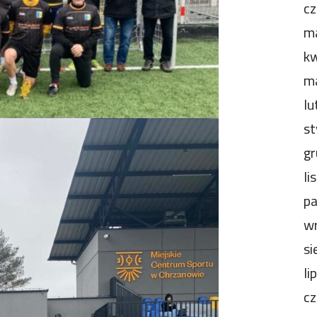
cz
m
kw
m
lu
st
gr
li
pa
wr
si
li
cz