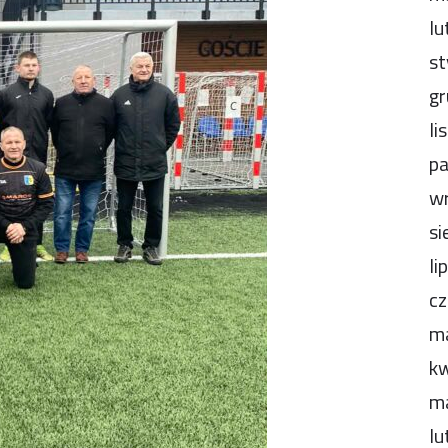
lu
st
gr
li
pa
wr
si
li
cz
m
kw
m
lu