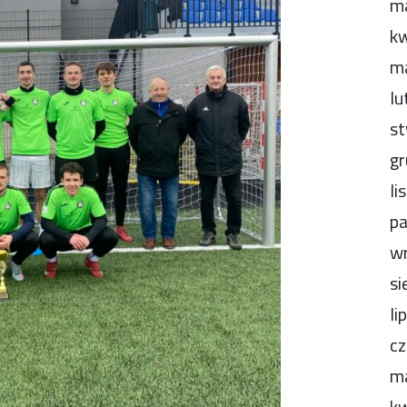
m
kw
m
lu
st
gr
li
pa
wr
si
li
cz
m
kw