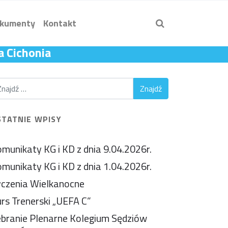
kumenty
Kontakt
a Cichonia
STATNIE WPISY
munikaty KG i KD z dnia 9.04.2026r.
munikaty KG i KD z dnia 1.04.2026r.
czenia Wielkanocne
rs Trenerski „UEFA C”
branie Plenarne Kolegium Sędziów