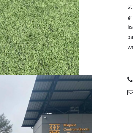
st
gr
li
pa
wr