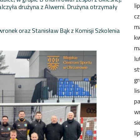
li
lczyła drużyna z Alwerni. Drużyna otrzymały
cz
m
wronek oraz Stanisław Bąk z Komisji Szkolenia
kw
m
lu
st
gr
li
pa
wr
si
li