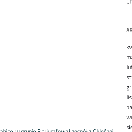
C
A
kw
m
lu
st
gr
li
pa
wr
si
abice, w grupie B triumfował zespół z Okleśnej,