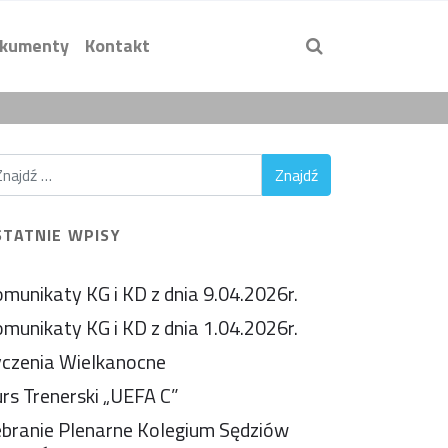
kumenty
Kontakt
STATNIE WPISY
munikaty KG i KD z dnia 9.04.2026r.
munikaty KG i KD z dnia 1.04.2026r.
czenia Wielkanocne
rs Trenerski „UEFA C”
branie Plenarne Kolegium Sędziów