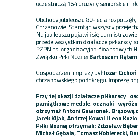
uczestniczą 164 drużyny seniorskie i m
Obchody jubileuszu 80-lecia rozpoczęły
Chrzanowie. Stamtąd wszyscy przejechal
Na jubileuszu pojawili się burmistrzowie
przede wszystkim działacze piłkarscy, s
PZPN ds. organizacyjno-finansowych
H
Związku Piłki Nożnej
Bartoszem Rytem
Gospodarzem imprezy był
Józef Cichoń
chrzanowskiego podokręgu. Imprezę p
Przy tej okazji działacze piłkarscy i o
pamiątkowe medale, odznaki i wyróż
otrzymał Antoni Gawronek. Brązową do
Jacek Kijak, Andrzej Kowal i Leon Ko
Piłki Nożnej otrzymali: Zdzisław Bębe
Michał Gębala, Tomasz Kobierecki, Ba