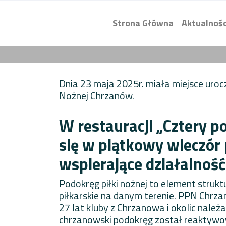
Strona Główna
Aktualnośc
Dnia 23 maja 2025r. miała miejsce urocz
Nożnej Chrzanów.
W restauracji „Cztery p
się w piątkowy wieczór 
wspierające działalnoś
Podokręg piłki nożnej to element strukt
piłkarskie na danym terenie. PPN Chrz
27 lat kluby z Chrzanowa i okolic nale
chrzanowski podokręg został reaktywow