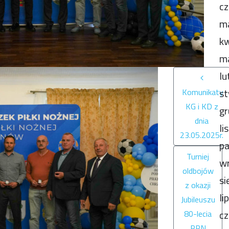
cz
m
kw
m
lu
st
Komunikaty
KG i KD z
gr
dnia
li
23.05.2025r.
pa
Turniej
wr
oldbojów
si
z okazji
li
Jubileuszu
cz
80-lecia
PPN