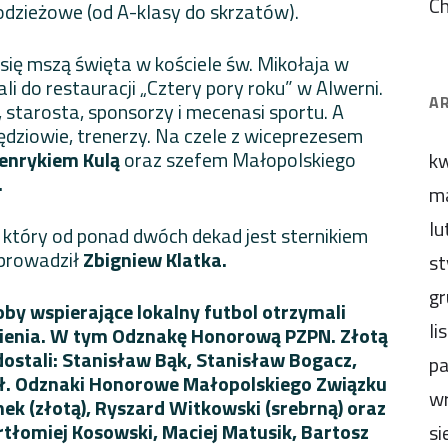
C
łodzieżowe (od A-klasy do skrzatów).
 się mszą święta w kościele św. Mikołaja w
i do restauracji „Cztery pory roku” w Alwerni.
A
, starosta, sponsorzy i mecenasi sportu. A
ędziowie, trenerzy. Na czele z wiceprezesem
enrykiem Kulą
oraz szefem Małopolskiego
kw
.
m
lu
, który od ponad dwóch dekad jest sternikiem
oprowadził
Zbigniew Klatka.
st
gr
soby wspierające lokalny futbol otrzymali
li
nienia. W tym Odznakę Honorową PZPN. Złotą
stali: Stanisław Bąk, Stanisław Bogacz,
pa
zioł. Odznaki Honorowe Małopolskiego Związku
wr
nek (złotą), Ryszard Witkowski (srebrną) oraz
rtłomiej Kosowski, Maciej Matusik, Bartosz
si