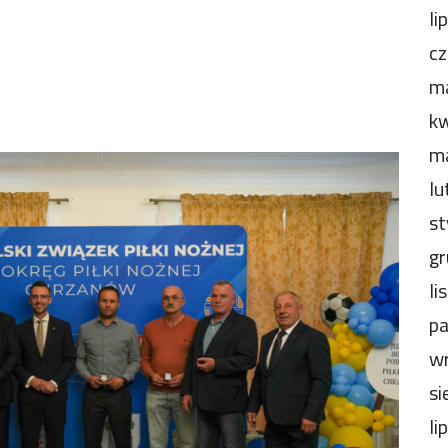
li
cz
m
kw
m
lu
st
gr
li
pa
wr
si
li