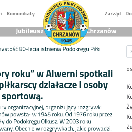
i
Komunikaty
Zarząd
Do
Jubileusz 80-lecia PPN Chrzanów
ystość 80-lecia istnienia Podokręgu Piłki
O
ory roku” w Alwerni spotkali
piłkarscy działacze i osoby
Ko
ć sportową.
Ko
Ży
ury organizacyjnej, organizujący rozgrywki
anów powstał w 1945 roku. Od 1976 roku przez
Ku
żały do Podokręgu Olkusz. W 2003 roku
Ze
any. Obecnie w rozgrywkach, jakie prowadzi,