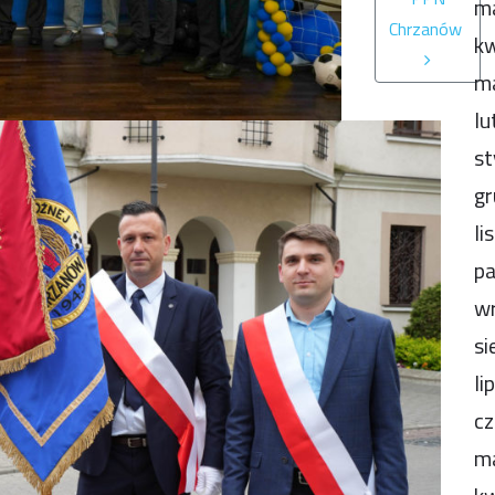
m
Chrzanów
kw
m
lu
st
gr
li
pa
wr
si
li
cz
m