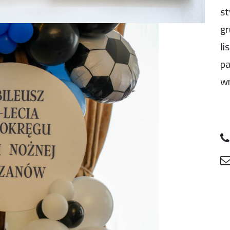
st
gr
li
pa
wr