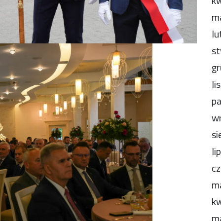
kw
m
lu
st
gr
li
pa
wr
si
li
cz
m
kw
m