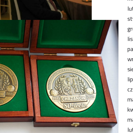
lu
st
gr
li
pa
wr
si
li
cz
m
kw
m
lu