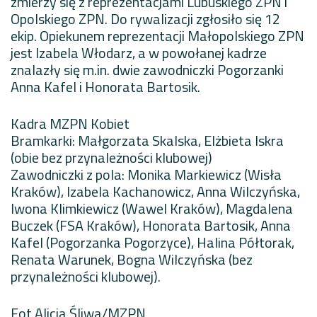
zmierzy się z reprezentacjami Lubuskiego ZPN i
Opolskiego ZPN. Do rywalizacji zgłosiło się 12
ekip. Opiekunem reprezentacji Małopolskiego ZPN
jest Izabela Włodarz, a w powołanej kadrze
znalazły się m.in. dwie zawodniczki Pogorzanki
Anna Kafel i Honorata Bartosik.
Kadra MZPN Kobiet
Bramkarki: Małgorzata Skalska, Elżbieta Iskra
(obie bez przynależności klubowej)
Zawodniczki z pola: Monika Markiewicz (Wisła
Kraków), Izabela Kachanowicz, Anna Wilczyńska,
Iwona Klimkiewicz (Wawel Kraków), Magdalena
Buczek (FSA Kraków), Honorata Bartosik, Anna
Kafel (Pogorzanka Pogorzyce), Halina Półtorak,
Renata Warunek, Bogna Wilczyńska (bez
przynależności klubowej).
Fot Alicja Śliwa/MZPN