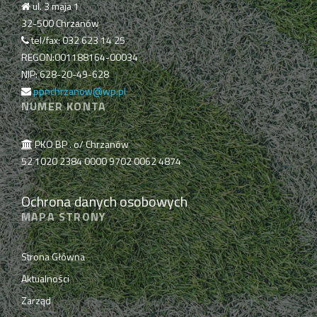
ul. 3 maja 1
32-500 Chrzanów
tel/fax: 032 623 14 25
REGON:001188164-00034
NIP: 628-20-49-628
ppnchrzanow@wp.pl
NUMER KONTA
PKO BP . o/ Chrzanów
52 1020 2384 0000 9702 0062 4874
Ochrona danych osobowych
MAPA STRONY
Strona Główna
Aktualności
Zarząd