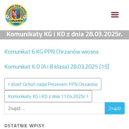
Komunikaty KG i KD z dnia 28.03.2025r.
Komunikat 6 KG PPN Chrzanów wiosna
Komunikat K.D (A i B klasa) 28.03.2025 [15]
Nawigacja po wpisach
Józef Cichoń nadal Prezesem PPN Chrzanów
Komunikaty KG i KD z dnia 11.04.2025r.
OSTATNIE WPISY