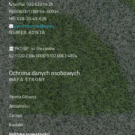
tel/fax: 032 623 14 25
REGON:001188164-00034
NIP: 628-20-49-628
ppnchrzanow@wp.pl
NUMER KONTA
PKO BP . o/ Chrzanów
52 1020 2384 0000 9702 0062 4874
Ochrona danych osobowych
MAPA STRONY
Strona Główna
Aktualności
Zarząd
Kontakt
Polityka prywatności