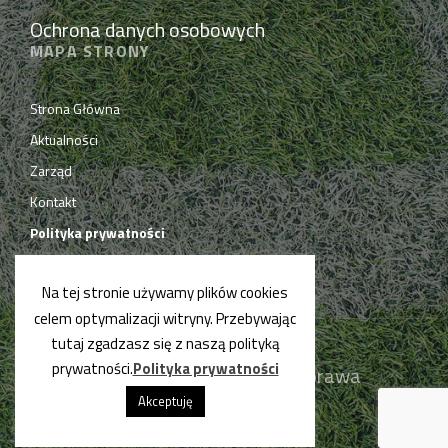
Ochrona danych osobowych
MAPA STRONY
Strona Główna
Aktualności
Zarząd
Kontakt
Polityka prywatności
Na tej stronie używamy plików cookies
celem optymalizacji witryny. Przebywając
tutaj zgadzasz się z naszą polityką
prywatności.
Polityka prywatności
© PPN Chrzanów 2019. Wszelkie prawa
zastrzeżone.
Akceptuję