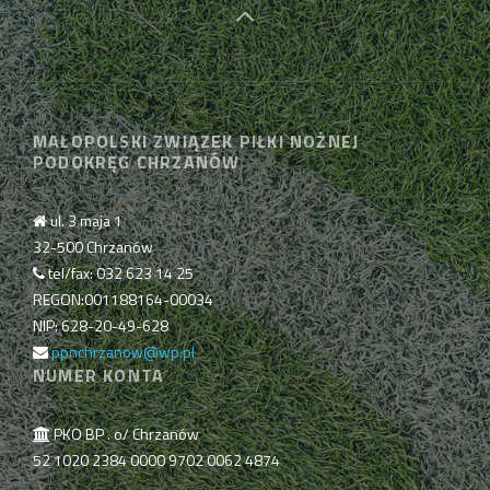
MAŁOPOLSKI ZWIĄZEK PIŁKI NOŻNEJ
PODOKRĘG CHRZANÓW
ul. 3 maja 1
32-500 Chrzanów
tel/fax: 032 623 14 25
REGON:001188164-00034
NIP: 628-20-49-628
ppnchrzanow@wp.pl
NUMER KONTA
PKO BP . o/ Chrzanów
52 1020 2384 0000 9702 0062 4874