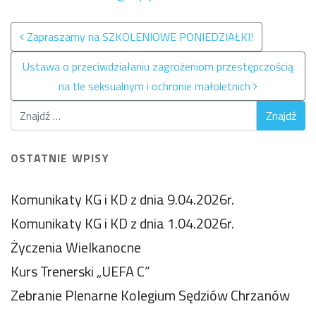
Nawigacja po wpisach
Zapraszamy na SZKOLENIOWE PONIEDZIAŁKI!
Ustawa o przeciwdziałaniu zagrożeniom przestępczością
na tle seksualnym i ochronie małoletnich
OSTATNIE WPISY
Komunikaty KG i KD z dnia 9.04.2026r.
Komunikaty KG i KD z dnia 1.04.2026r.
Życzenia Wielkanocne
Kurs Trenerski „UEFA C”
Zebranie Plenarne Kolegium Sędziów Chrzanów