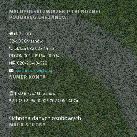
MAŁOPOLSKI ZWIĄZEK PIŁKI NOŻNEJ
PODOKRĘG CHRZANÓW
ul. 3 maja 1
32-500 Chrzanów
tel/fax: 032 623 14 25
REGON:001188164-00034
NIP: 628-20-49-628
ppnchrzanow@wp.pl
NUMER KONTA
PKO BP . o/ Chrzanów
52 1020 2384 0000 9702 0062 4874
Ochrona danych osobowych
MAPA STRONY