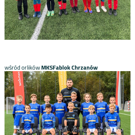
wśród orlików
MKS
Fablok Chrzanów