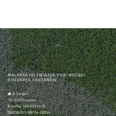
MAŁOPOLSKI ZWIĄZEK PIŁKI NOŻNEJ
PODOKRĘG CHRZANÓW
ul. 3 maja 1
32-500 Chrzanów
tel/fax: 032 623 14 25
REGON:001188164-00034