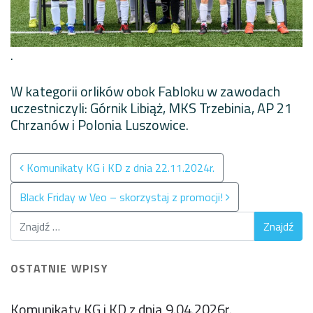
.
W kategorii orlików obok Fabloku w zawodach
uczestniczyli: Górnik Libiąż, MKS Trzebinia, AP 21
Chrzanów i Polonia Luszowice.
Nawigacja po wpisach
Komunikaty KG i KD z dnia 22.11.2024r.
Black Friday w Veo – skorzystaj z promocji!
OSTATNIE WPISY
Komunikaty KG i KD z dnia 9.04.2026r.