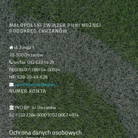
MAŁOPOLSKI ZWIĄZEK PIŁKI NOŻNEJ
PODOKRĘG CHRZANÓW
ul. 3 maja 1
32-500 Chrzanów
tel/fax: 032 623 14 25
REGON:001188164-00034
NIP: 628-20-49-628
ppnchrzanow@wp.pl
NUMER KONTA
PKO BP . o/ Chrzanów
52 1020 2384 0000 9702 0062 4874
Ochrona danych osobowych