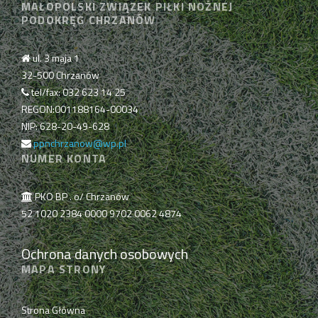
MAŁOPOLSKI ZWIĄZEK PIŁKI NOŻNEJ
PODOKRĘG CHRZANÓW
ul. 3 maja 1
32-500 Chrzanów
tel/fax: 032 623 14 25
REGON:001188164-00034
NIP: 628-20-49-628
ppnchrzanow@wp.pl
NUMER KONTA
PKO BP . o/ Chrzanów
52 1020 2384 0000 9702 0062 4874
Ochrona danych osobowych
MAPA STRONY
Strona Główna