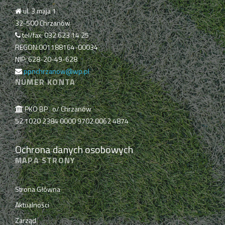
ul. 3 maja 1
32-500 Chrzanów
tel/fax: 032 623 14 25
REGON:001188164-00034
NIP: 628-20-49-628
ppnchrzanow@wp.pl
NUMER KONTA
PKO BP . o/ Chrzanów
52 1020 2384 0000 9702 0062 4874
Ochrona danych osobowych
MAPA STRONY
Strona Główna
Aktualności
Zarząd