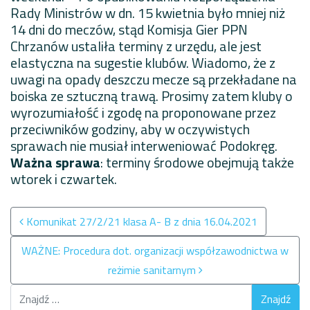
Rady Ministrów w dn. 15 kwietnia było mniej niż
14 dni do meczów, stąd Komisja Gier PPN
Chrzanów ustaliła terminy z urzędu, ale jest
elastyczna na sugestie klubów. Wiadomo, że z
uwagi na opady deszczu mecze są przekładane na
boiska ze sztuczną trawą. Prosimy zatem kluby o
wyrozumiałość i zgodę na proponowane przez
przeciwników godziny, aby w oczywistych
sprawach nie musiał interweniować Podokręg.
Ważna sprawa
: terminy środowe obejmują także
wtorek i czwartek.
Nawigacja po wpisach
Komunikat 27/2/21 klasa A- B z dnia 16.04.2021
WAŻNE: Procedura dot. organizacji współzawodnictwa w
reżimie sanitarnym