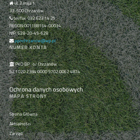
ul. 3 maja 1
32-500 Chrzanów
tel/fax: 032 623 14 25
REGON:001188164-00034
NIP: 628-20-49-628
ppnchrzanow@wp.pl
NUMER KONTA
PKO BP . o/ Chrzanów
52 1020 2384 0000 9702 0062 4874
Ochrona danych osobowych
MAPA STRONY
Strona Główna
Aktualności
Zarząd