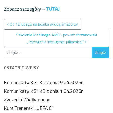
Zobacz szczegóły –
TUTAJ
Nawigacja po wpisach
Od 12 lutego na boiska wrócą amatorzy
Szkolenie Mobilnego AMO- powiat chrzanowski
„Rozwijanie inteligencji piłkarskiej”
OSTATNIE WPISY
Komunikaty KG i KD z dnia 9.04.2026r.
Komunikaty KG i KD z dnia 1.04.2026r.
Życzenia Wielkanocne
Kurs Trenerski „UEFA C”