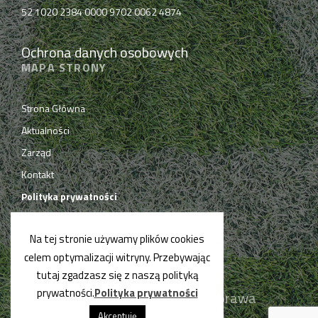
52 1020 2384 0000 9702 0062 4874
Ochrona danych osobowych
MAPA STRONY
Strona Główna
Aktualności
Zarząd
Kontakt
Polityka prywatności
Na tej stronie używamy plików cookies
celem optymalizacji witryny. Przebywając
tutaj zgadzasz się z naszą polityką
prywatności.
Polityka prywatności
© PPN Chrzanów 2019. Wszelkie prawa
zastrzeżone.
Akceptuję