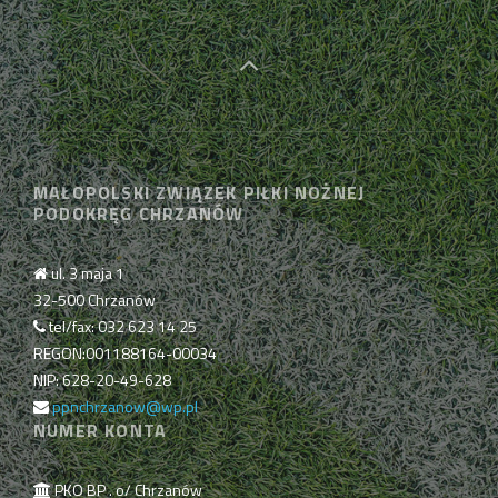
MAŁOPOLSKI ZWIĄZEK PIŁKI NOŻNEJ
PODOKRĘG CHRZANÓW
ul. 3 maja 1
32-500 Chrzanów
tel/fax: 032 623 14 25
REGON:001188164-00034
NIP: 628-20-49-628
ppnchrzanow@wp.pl
NUMER KONTA
PKO BP . o/ Chrzanów