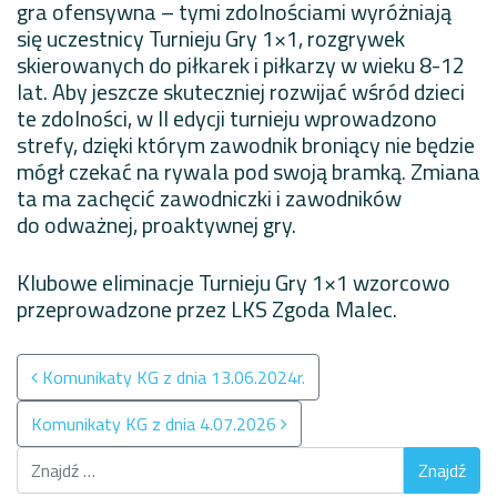
gra ofensywna – tymi zdolnościami wyróżniają
się uczestnicy Turnieju Gry 1×1, rozgrywek
skierowanych do piłkarek i piłkarzy w wieku 8-12
lat. Aby jeszcze skuteczniej rozwijać wśród dzieci
te zdolności, w II edycji turnieju wprowadzono
strefy, dzięki którym zawodnik broniący nie będzie
mógł czekać na rywala pod swoją bramką. Zmiana
ta ma zachęcić zawodniczki i zawodników
do odważnej, proaktywnej gry.
Klubowe eliminacje Turnieju Gry 1×1 wzorcowo
przeprowadzone przez LKS Zgoda Malec.
Nawigacja po wpisach
Komunikaty KG z dnia 13.06.2024r.
Komunikaty KG z dnia 4.07.2026