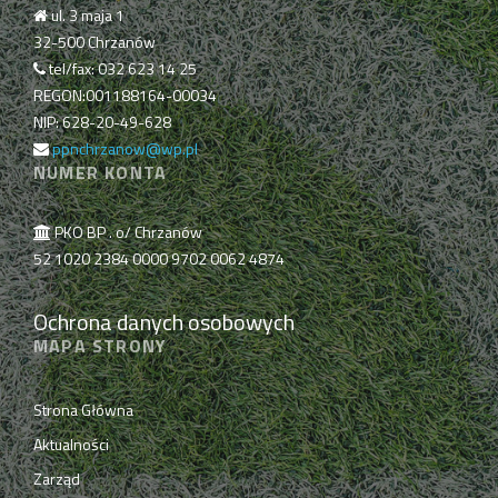
ul. 3 maja 1
32-500 Chrzanów
tel/fax: 032 623 14 25
REGON:001188164-00034
NIP: 628-20-49-628
ppnchrzanow@wp.pl
NUMER KONTA
PKO BP . o/ Chrzanów
52 1020 2384 0000 9702 0062 4874
Ochrona danych osobowych
MAPA STRONY
Strona Główna
Aktualności
Zarząd