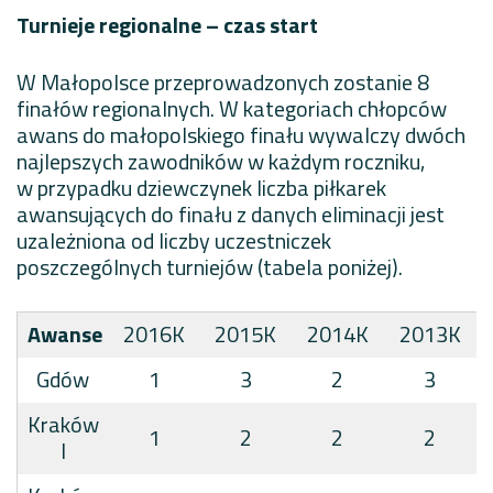
Turnieje regionalne – czas start
W Małopolsce przeprowadzonych zostanie 8
finałów regionalnych. W kategoriach chłopców
awans do małopolskiego finału wywalczy dwóch
najlepszych zawodników w każdym roczniku,
w przypadku dziewczynek liczba piłkarek
awansujących do finału z danych eliminacji jest
uzależniona od liczby uczestniczek
poszczególnych turniejów (tabela poniżej).
Awanse
2016K
2015K
2014K
2013K
Gdów
1
3
2
3
Kraków
1
2
2
2
I