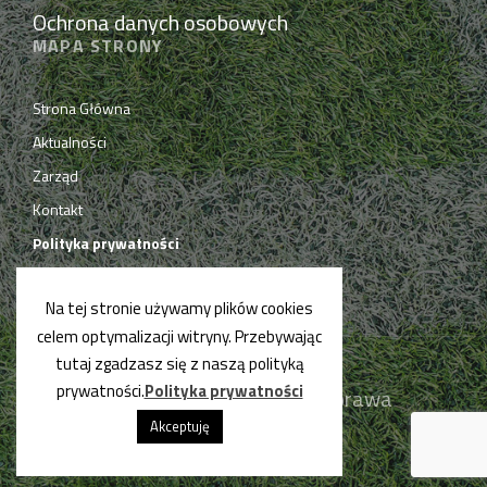
Ochrona danych osobowych
MAPA STRONY
Strona Główna
Aktualności
Zarząd
Kontakt
Polityka prywatności
Na tej stronie używamy plików cookies
celem optymalizacji witryny. Przebywając
tutaj zgadzasz się z naszą polityką
prywatności.
Polityka prywatności
© PPN Chrzanów 2019. Wszelkie prawa
zastrzeżone.
Akceptuję