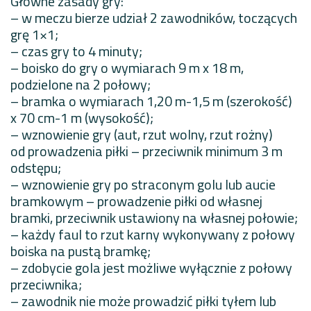
Główne zasady gry:
– w meczu bierze udział 2 zawodników, toczących
grę 1×1;
– czas gry to 4 minuty;
– boisko do gry o wymiarach 9 m x 18 m,
podzielone na 2 połowy;
– bramka o wymiarach 1,20 m-1,5 m (szerokość)
x 70 cm-1 m (wysokość);
– wznowienie gry (aut, rzut wolny, rzut rożny)
od prowadzenia piłki – przeciwnik minimum 3 m
odstępu;
– wznowienie gry po straconym golu lub aucie
bramkowym – prowadzenie piłki od własnej
bramki, przeciwnik ustawiony na własnej połowie;
– każdy faul to rzut karny wykonywany z połowy
boiska na pustą bramkę;
– zdobycie gola jest możliwe wyłącznie z połowy
przeciwnika;
– zawodnik nie może prowadzić piłki tyłem lub