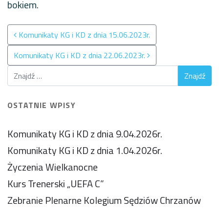
bokiem.
Nawigacja po wpisach
Komunikaty KG i KD z dnia 15.06.2023r.
Komunikaty KG i KD z dnia 22.06.2023r.
OSTATNIE WPISY
Komunikaty KG i KD z dnia 9.04.2026r.
Komunikaty KG i KD z dnia 1.04.2026r.
Życzenia Wielkanocne
Kurs Trenerski „UEFA C”
Zebranie Plenarne Kolegium Sędziów Chrzanów