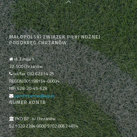
MAŁOPOLSKI ZWIĄZEK PIŁKI NOŻNEJ
PODOKRĘG CHRZANÓW
ul. 3 maja 1
32-500 Chrzanów
tel/fax: 032 623 14 25
REGON:001188164-00034
NIP: 628-20-49-628
ppnchrzanow@wp.pl
NUMER KONTA
PKO BP . o/ Chrzanów
52 1020 2384 0000 9702 0062 4874