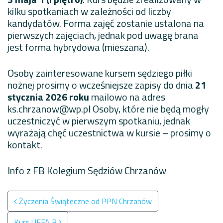
kilku spotkaniach w zależności od liczby
kandydatów. Forma zajęć zostanie ustalona na
pierwszych zajęciach, jednak pod uwagę brana
jest forma hybrydowa (mieszana).
Osoby zainteresowane kursem sędziego piłki
nożnej prosimy o wcześniejsze zapisy do dnia
21
stycznia 2026 roku
mailowo na adres
ks.chrzanow@wp.pl
Osoby, które nie będą mogły
uczestniczyć w pierwszym spotkaniu, jednak
wyrażają chęć uczestnictwa w kursie – prosimy o
kontakt.
Info z FB Kolegium Sędziów Chrzanów
Nawigacja po wpisach
Życzenia Świąteczne od PPN Chrzanów
Kurs UEFA B