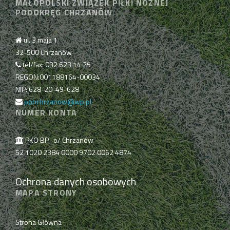
MAŁOPOLSKI ZWIĄZEK PIŁKI NOŻNEJ
PODOKRĘG CHRZANÓW
ul. 3 maja 1
32-500 Chrzanów
tel/fax: 032 623 14 25
REGON:001188164-00034
NIP: 628-20-49-628
ppnchrzanow@wp.pl
NUMER KONTA
PKO BP . o/ Chrzanów
52 1020 2384 0000 9702 0062 4874
Ochrona danych osobowych
MAPA STRONY
Strona Główna