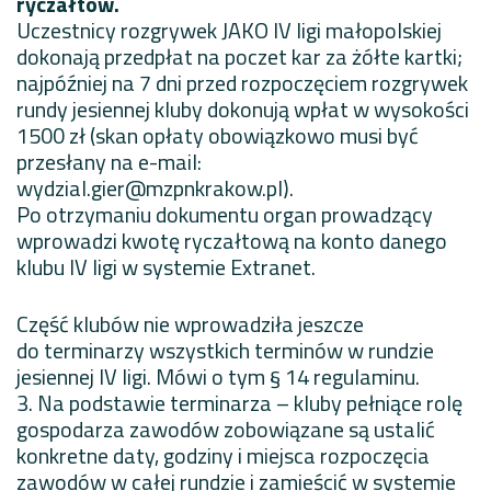
ryczałtów.
Uczestnicy rozgrywek JAKO IV ligi małopolskiej
dokonają przedpłat na poczet kar za żółte kartki;
najpóźniej na 7 dni przed rozpoczęciem rozgrywek
rundy jesiennej kluby dokonują wpłat w wysokości
1500 zł (skan opłaty obowiązkowo musi być
przesłany na e-mail:
wydzial.gier@mzpnkrakow.pl
).
Po otrzymaniu dokumentu organ prowadzący
wprowadzi kwotę ryczałtową na konto danego
klubu IV ligi w systemie Extranet.
Część klubów nie wprowadziła jeszcze
do terminarzy wszystkich terminów w rundzie
jesiennej IV ligi. Mówi o tym § 14 regulaminu.
3. Na podstawie terminarza – kluby pełniące rolę
gospodarza zawodów zobowiązane są ustalić
konkretne daty, godziny i miejsca rozpoczęcia
zawodów w całej rundzie i zamieścić w systemie