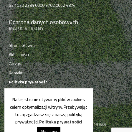
52 1020 2384 0000 9702 0062 4874
Ochrona danych osobowych
MAPA STRONY
Strona Główna
Aktualności
Zarząd
Kontakt
Polityka prywatności
Na tej stronie używamy plików cookies
celem optymalizacji witryny. Przebywając
tutaj zgadzasz się z naszą polityką
prywatności.
Polityka prywatności
© PPN Chrzanów 2019. Wszelkie prawa
zastrzeżone.
Akceptuję