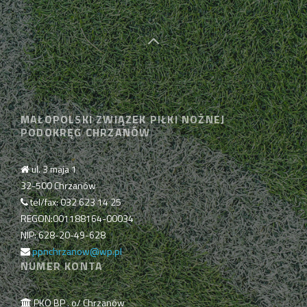
MAŁOPOLSKI ZWIĄZEK PIŁKI NOŻNEJ
PODOKRĘG CHRZANÓW
ul. 3 maja 1
32-500 Chrzanów
tel/fax: 032 623 14 25
REGON:001188164-00034
NIP: 628-20-49-628
ppnchrzanow@wp.pl
NUMER KONTA
PKO BP . o/ Chrzanów