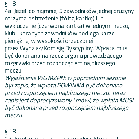
§ 18
4a. Jeżeli co najmniej 5 zawodników jednej drużyny
otrzyma ostrzeżenie (żółtą kartkę) lub
wykluczenie (czerwona kartka) w jednym meczu,
klub ukaranych zawodników podlega karze
pieniężnej w wysokości orzeczonej
przez Wydział/Komisję Dyscypliny. Wpłata musi
być dokonana na rzecz organu prowadzącego
rozgrywki przed rozpoczęciem najbliższego
meczu.
Wyjaśnienie WG MZPN: w poprzednim sezonie
był zapis, że wpłata POWINNA być dokonana
przed rozpoczęciem najbliższego meczu. Teraz
zapis jest doprecyzowany i mówi, że wpłata MUSI
być dokonana przed rozpoczęciem najbliższego
meczu.
§ 18
13. Jeżeli osoba inna niż zawodnik, która jest