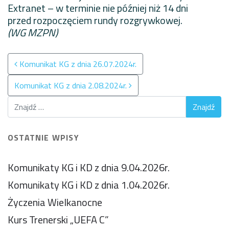
Extranet – w terminie nie później niż 14 dni
przed rozpoczęciem rundy rozgrywkowej.
(WG MZPN)
Nawigacja po wpisach
Komunikat KG z dnia 26.07.2024r.
Komunikat KG z dnia 2.08.2024r.
OSTATNIE WPISY
Komunikaty KG i KD z dnia 9.04.2026r.
Komunikaty KG i KD z dnia 1.04.2026r.
Życzenia Wielkanocne
Kurs Trenerski „UEFA C”