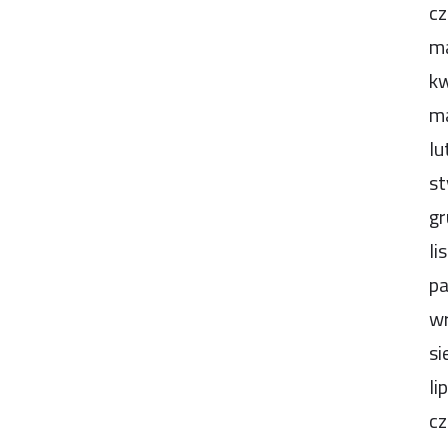
cz
m
kw
m
lu
st
gr
li
pa
wr
si
li
cz