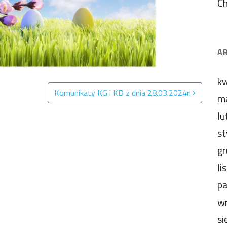
C
A
kw
Komunikaty KG i KD z dnia 28.03.2024r.
m
lu
st
gr
li
pa
wr
si