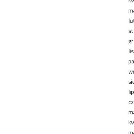
kw
m
lu
st
gr
li
pa
wr
si
li
cz
m
kw
m