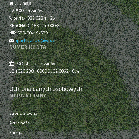
ul. 3 maja 1
32-500 Chrzanów
tel/fax: 032 623 14 25
REGON:001188164-00034
NIP: 628-20-49-628
ppnchrzanow@wp.pl
NUMER KONTA
PKO BP . o/ Chrzanów
52 1020 2384 0000 9702 0062 4874
Ochrona danych osobowych
MAPA STRONY
Strona Główna
Aktualności
Zarząd