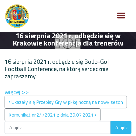
16 sierpnia 2021 r. odbędzie się w
Krakowie konferencja dla trenerów
16 sierpnia 2021 r. odbędzie się Bodo-Gol
Football Conference, na którą serdecznie
zapraszamy.
więcej >>
Nawigacja po wpisach
Ukazały się Przepisy Gry w piłkę nożną na nowy sezon
Komunikat nr.2/I/2021 z dnia 29.07.2021