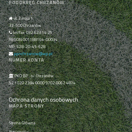
PODOKRĘG CHRZANÓW
ul. 3 maja 1
32-500 Chrzanów
tel/fax: 032 623 14 25
REGON:001188164-00034
NIP: 628-20-49-628
ppnchrzanow@wp.pl
NUMER KONTA
PKO BP . o/ Chrzanów
52 1020 2384 0000 9702 0062 4874
Ochrona danych osobowych
MAPA STRONY
Strona Główna
Aktualności