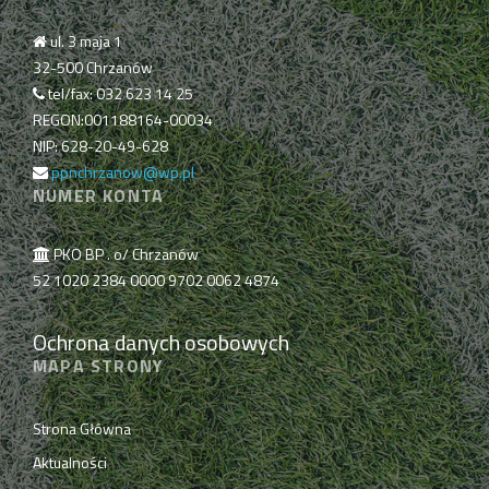
ul. 3 maja 1
32-500 Chrzanów
tel/fax: 032 623 14 25
REGON:001188164-00034
NIP: 628-20-49-628
ppnchrzanow@wp.pl
NUMER KONTA
PKO BP . o/ Chrzanów
52 1020 2384 0000 9702 0062 4874
Ochrona danych osobowych
MAPA STRONY
Strona Główna
Aktualności