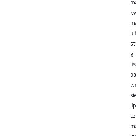
m
kw
m
lu
st
gr
li
pa
wr
si
li
cz
m