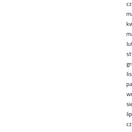
cz
m
kw
m
lu
st
gr
li
pa
wr
si
li
cz