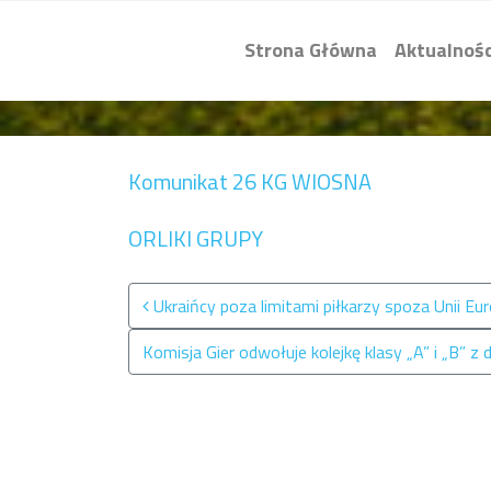
Strona Główna
Aktualnośc
Komunikat 26 KG WIOSNA
ORLIKI GRUPY
Nawigacja po wpisach
Ukraińcy poza limitami piłkarzy spoza Unii Eu
Komisja Gier odwołuje kolejkę klasy „A” i „B” z