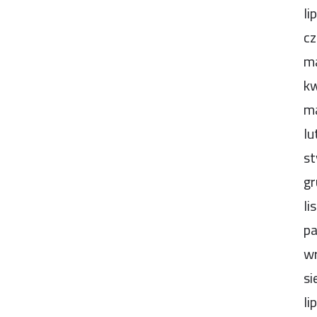
li
cz
m
kw
m
lu
st
gr
li
pa
wr
si
li