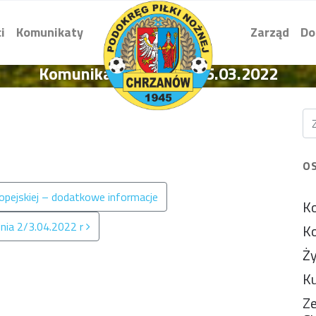
i
Komunikaty
Zarząd
Do
Komunikat K.G z dnia 25.03.2022
O
ropejskiej – dodatkowe informacje
Ko
 dnia 2/3.04.2022 r
Ko
Ży
Ku
Ze