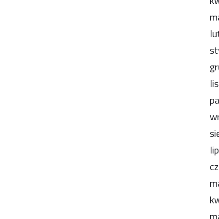
kw
m
lu
st
gr
li
pa
wr
si
li
cz
m
kw
m