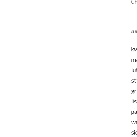
C
A
kw
m
lu
st
gr
li
pa
wr
si