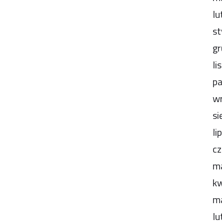
lu
st
gr
li
pa
wr
si
li
cz
m
kw
m
lu