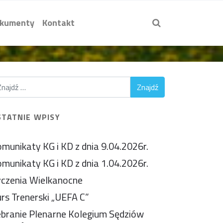
kumenty
Kontakt
STATNIE WPISY
munikaty KG i KD z dnia 9.04.2026r.
munikaty KG i KD z dnia 1.04.2026r.
czenia Wielkanocne
rs Trenerski „UEFA C”
branie Plenarne Kolegium Sędziów