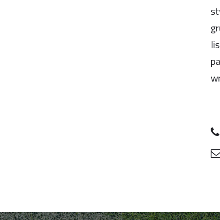
st
gr
li
pa
wr