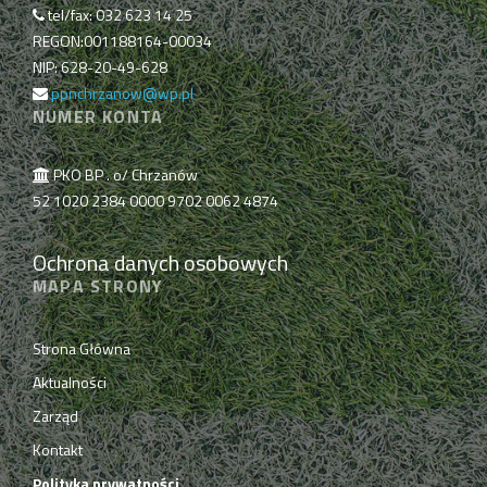
tel/fax: 032 623 14 25
REGON:001188164-00034
NIP: 628-20-49-628
ppnchrzanow@wp.pl
NUMER KONTA
PKO BP . o/ Chrzanów
52 1020 2384 0000 9702 0062 4874
Ochrona danych osobowych
MAPA STRONY
Strona Główna
Aktualności
Zarząd
Kontakt
Polityka prywatności