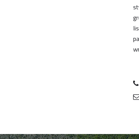
st
gr
li
pa
wr