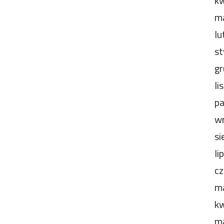
kw
m
lu
st
gr
li
pa
wr
si
li
cz
m
kw
m