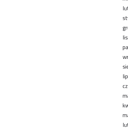
lu
st
gr
li
pa
wr
si
li
cz
m
kw
m
lu