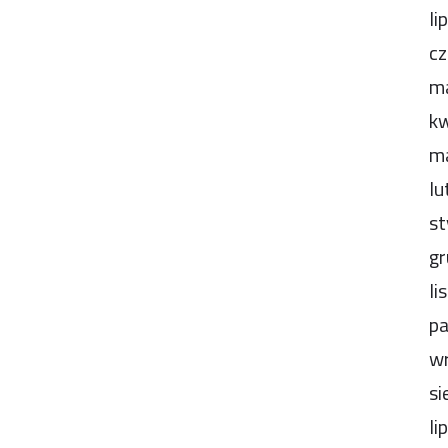
li
cz
m
kw
m
lu
st
gr
li
pa
wr
si
li