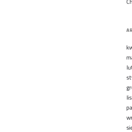
C
A
kw
m
lu
st
gr
li
pa
wr
si