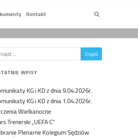
kumenty
Kontakt
STATNIE WPISY
munikaty KG i KD z dnia 9.04.2026r.
munikaty KG i KD z dnia 1.04.2026r.
czenia Wielkanocne
rs Trenerski „UEFA C”
branie Plenarne Kolegium Sędziów