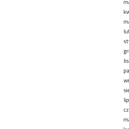
m
kw
m
lu
st
gr
li
pa
wr
si
li
cz
m