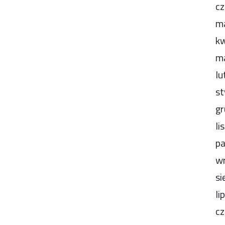
cz
m
kw
m
lu
st
gr
li
pa
wr
si
li
cz