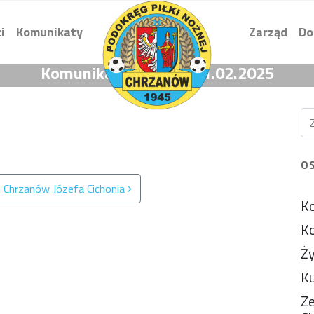
i
Komunikaty
Zarząd
Do
Komunikat KG z dnia 21.02.2025
O
N Chrzanów Józefa Cichonia
Ko
Ko
Ży
Ku
Ze