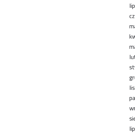
li
cz
m
kw
m
lu
st
gr
li
pa
wr
si
li