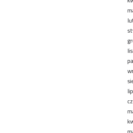
kw
m
lu
st
gr
li
pa
wr
si
li
cz
m
kw
m