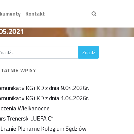
kumenty
Kontakt
.05.2021
STATNIE WPISY
munikaty KG i KD z dnia 9.04.2026r.
munikaty KG i KD z dnia 1.04.2026r.
czenia Wielkanocne
rs Trenerski „UEFA C”
branie Plenarne Kolegium Sędziów