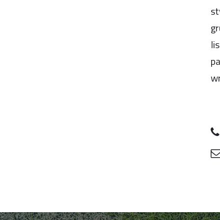
st
gr
li
pa
wr