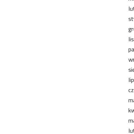
lu
st
gr
li
pa
wr
si
li
cz
m
kw
m
lu