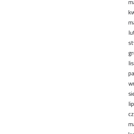
m
kw
m
lu
st
gr
li
pa
wr
si
li
cz
m