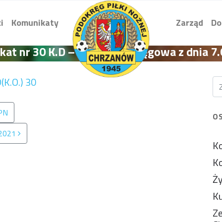
i
Komunikaty
Zarząd
Do
at nr 30 K.D – KG klasa Okręgowa z dnia 7
(K.O.) 30
ZPN
O
.2021
Ko
Ko
Ży
Ku
Ze