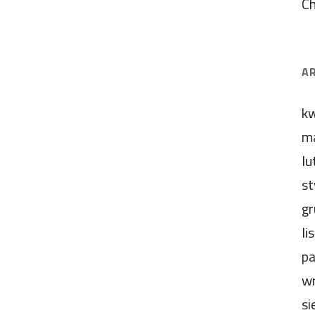
C
A
kw
m
lu
st
gr
li
pa
wr
si