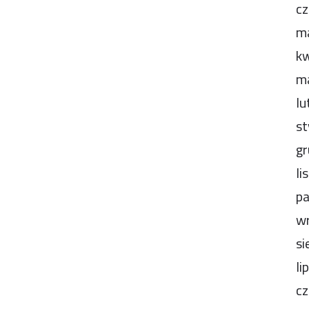
cz
m
kw
m
lu
st
gr
li
pa
wr
si
li
cz