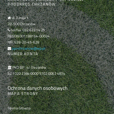
PODOKRĘG CHRZANÓW
ul. 3 maja 1
32-500 Chrzanów
tel/fax: 032 623 14 25
REGON:001188164-00034
NIP: 628-20-49-628
ppnchrzanow@wp.pl
NUMER KONTA
PKO BP . o/ Chrzanów
52 1020 2384 0000 9702 0062 4874
Ochrona danych osobowych
MAPA STRONY
Strona Główna