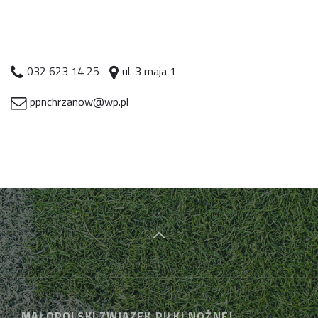
032 623 14 25
ul. 3 maja 1
ppnchrzanow@wp.pl
MAŁOPOLSKI ZWIĄZEK PIŁKI NOŻNEJ