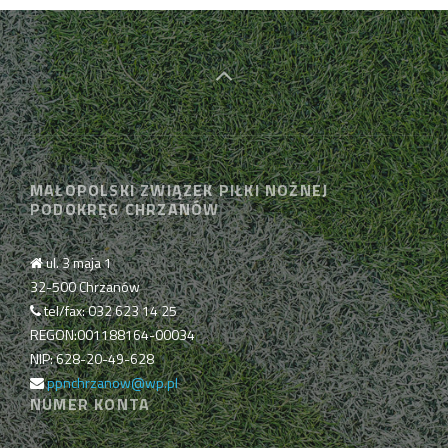
MAŁOPOLSKI ZWIĄZEK PIŁKI NOŻNEJ
PODOKRĘG CHRZANÓW
ul. 3 maja 1
32-500 Chrzanów
tel/fax: 032 623 14 25
REGON:001188164-00034
NIP: 628-20-49-628
ppnchrzanow@wp.pl
NUMER KONTA