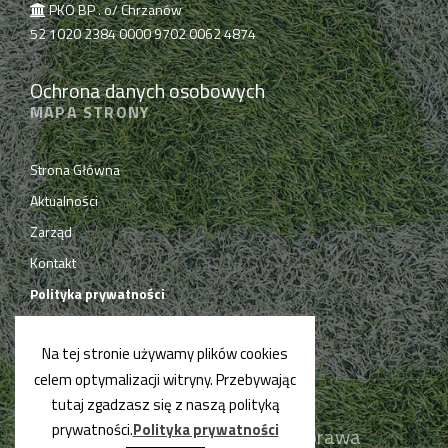
PKO BP . o/ Chrzanów
52 1020 2384 0000 9702 0062 4874
Ochrona danych osobowych
MAPA STRONY
Strona Główna
Aktualności
Zarząd
Kontakt
Polityka prywatności
Na tej stronie używamy plików cookies
celem optymalizacji witryny. Przebywając
tutaj zgadzasz się z naszą polityką
prywatności.
Polityka prywatności
© PPN Chrzanów 2019. Wszelkie prawa