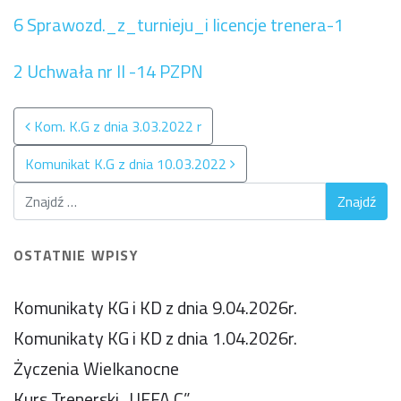
6 Sprawozd._z_turnieju_i licencje trenera-1
2 Uchwała nr II -14 PZPN
Nawigacja po wpisach
Kom. K.G z dnia 3.03.2022 r
Komunikat K.G z dnia 10.03.2022
OSTATNIE WPISY
Komunikaty KG i KD z dnia 9.04.2026r.
Komunikaty KG i KD z dnia 1.04.2026r.
Życzenia Wielkanocne
Kurs Trenerski „UEFA C”