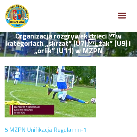
Organizacja rozgrywek dzieci w
kategoriach „skrzat” (U7), „żak” (U9) i
„orlik” (U11) w MZPN
5 MZPN Unifikacja Regulamin-1