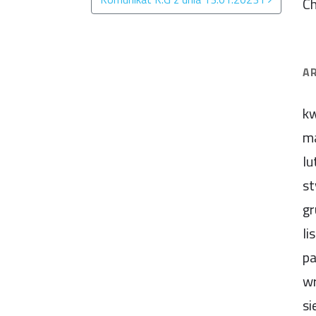
C
A
kw
m
lu
st
gr
li
pa
wr
si