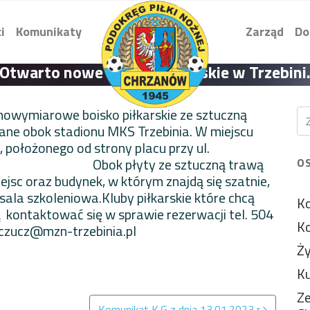
i
Komunikaty
Zarząd
Do
Otwarto nowe boisko piłkarskie w Trzebini
owymiarowe boisko piłkarskie ze sztuczną
ne obok stadionu MKS Trzebinia. W miejscu
położonego od strony placu przy ul.
łyty ze sztuczną trawą
O
sc oraz budynek, w którym znajdą się szatnie,
sala szkoleniowa.Kluby piłkarskie które chcą
Ko
kontaktować się w sprawie rezerwacji tel. 504
Ko
.czucz@mzn-trzebinia.pl
Ży
Ku
Ze
Komunikat K.G z dnia 13.01.2023 r