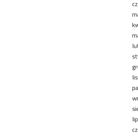
cz
m
kw
m
lu
st
gr
li
pa
wr
si
li
cz