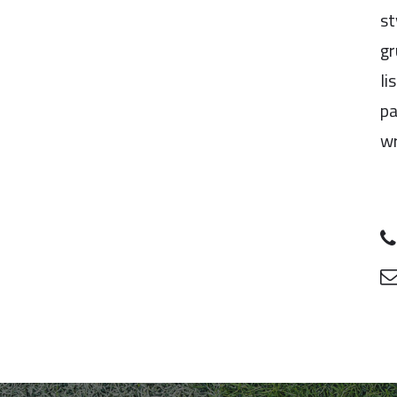
st
gr
li
pa
wr