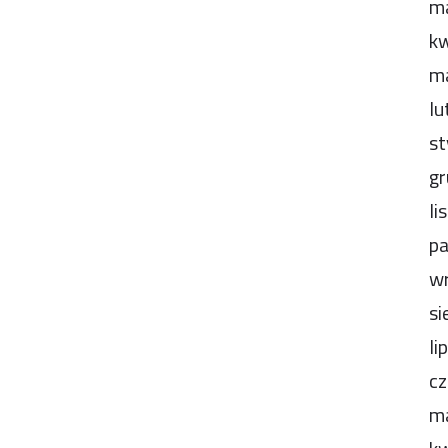
m
kw
m
lu
st
gr
li
pa
wr
si
li
cz
m