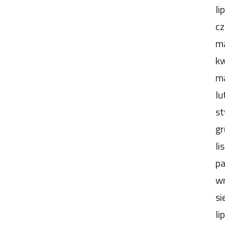
li
cz
m
kw
m
lu
st
gr
li
pa
wr
si
li