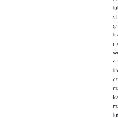
lu
st
gr
li
pa
wr
si
li
cz
m
kw
m
lu