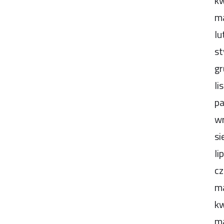
kw
m
lu
st
gr
li
pa
wr
si
li
cz
m
kw
m