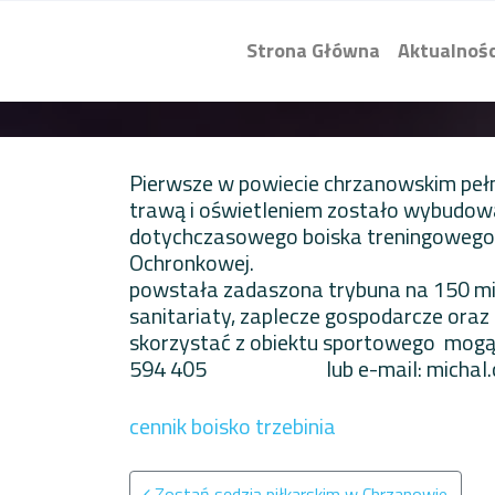
Strona Główna
Aktualnośc
Pierwsze w powiecie chrzanowskim pełn
trawą i oświetleniem zostało wybudowa
dotychczasowego boiska treningowego, 
Ochronkowej. Obok p
powstała zadaszona trybuna na 150 miej
sanitariaty, zaplecze gospodarcze oraz 
skorzystać z obiektu sportowego mogą 
594 405 lub e-mail:
michal
cennik boisko trzebinia
Nawigacja po wpisach
Zostań sędzią piłkarskim w Chrzanowie