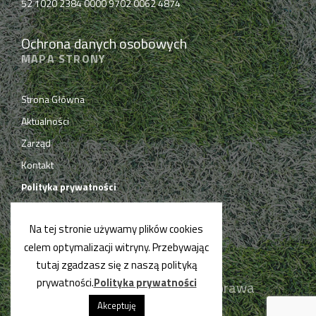
52 1020 2384 0000 9702 0062 4874
Ochrona danych osobowych
MAPA STRONY
Strona Główna
Aktualności
Zarząd
Kontakt
Polityka prywatności
Na tej stronie używamy plików cookies
celem optymalizacji witryny. Przebywając
tutaj zgadzasz się z naszą polityką
prywatności.
Polityka prywatności
© PPN Chrzanów 2019. Wszelkie prawa
zastrzeżone.
Akceptuję