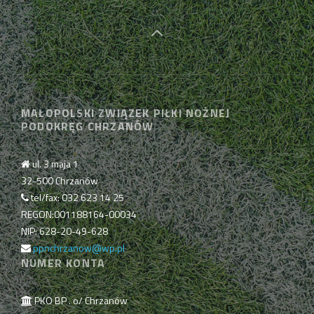
MAŁOPOLSKI ZWIĄZEK PIŁKI NOŻNEJ
PODOKRĘG CHRZANÓW
ul. 3 maja 1
32-500 Chrzanów
tel/fax: 032 623 14 25
REGON:001188164-00034
NIP: 628-20-49-628
ppnchrzanow@wp.pl
NUMER KONTA
PKO BP . o/ Chrzanów