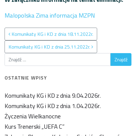
Malopolska Zima informacja MZPN
Nawigacja po wpisach
Komunikaty KG i KD z dnia 18.11.2022r.
Komunikaty KG i KD z dnia 25.11.2022r.
OSTATNIE WPISY
Komunikaty KG i KD z dnia 9.04.2026r.
Komunikaty KG i KD z dnia 1.04.2026r.
Życzenia Wielkanocne
Kurs Trenerski „UEFA C”