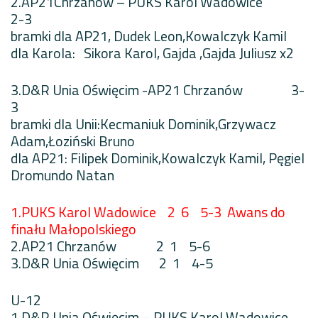
2.AP21Chrzanów – PUKS Karol Wadowice
2-3
bramki dla AP21, Dudek Leon,Kowalczyk Kamil
dla Karola: Sikora Karol, Gajda ,Gajda Juliusz x2
3.D&R Unia Oświęcim -AP21 Chrzanów 3-
3
bramki dla Unii:Kecmaniuk Dominik,Grzywacz
Adam,Łoziński Bruno
dla AP21: Filipek Dominik,Kowalczyk Kamil, Pęgiel
Dromundo Natan
1.PUKS Karol Wadowice 2 6 5-3 Awans do
finału Małopolskiego
2.AP21 Chrzanów 2 1 5-6
3.D&R Unia Oświęcim 2 1 4-5
U-12
1.D&R Unia Oświęcim – PUKS Karol Wadowice