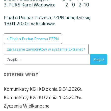
3. PUKS Karol Wadowice 2 0 2-10
Finał o Puchar Prezesa PZPN odbędzie się
18.01.2020r. w Krakowie
Nawigacja po wpisach
Finał o Puchar Prezesa PZPN
zgłaszanie zawodników w systemie Extranet
OSTATNIE WPISY
Komunikaty KG i KD z dnia 9.04.2026r.
Komunikaty KG i KD z dnia 1.04.2026r.
Życzenia Wielkanocne