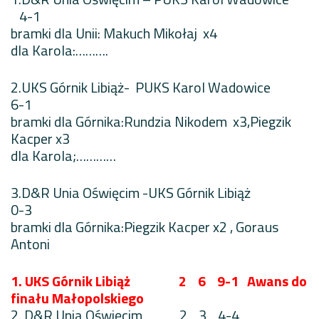
4-1
bramki dla Unii: Makuch Mikołaj x4
dla Karola:……….
2.UKS Górnik Libiąż- PUKS Karol Wadowice
6-1
bramki dla Górnika:Rundzia Nikodem x3,Piegzik
Kacper x3
dla Karola;…………
3.D&R Unia Oświęcim -UKS Górnik Libiąż
0-3
bramki dla Górnika:Piegzik Kacper x2 , Goraus
Antoni
1. UKS Górnik Libiąż 2 6 9-1 Awans do
finału Małopolskiego
2. D&R Unia Oświęcim 2 3 4-4