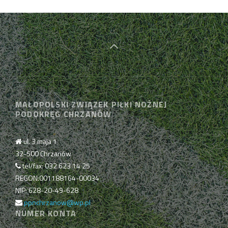
MAŁOPOLSKI ZWIĄZEK PIŁKI NOŻNEJ
PODOKRĘG CHRZANÓW
ul. 3 maja 1
32-500 Chrzanów
tel/fax: 032 623 14 25
REGON:001188164-00034
NIP: 628-20-49-628
ppnchrzanow@wp.pl
NUMER KONTA