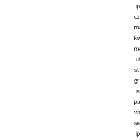
li
cz
m
kw
m
lu
st
gr
li
pa
wr
si
li