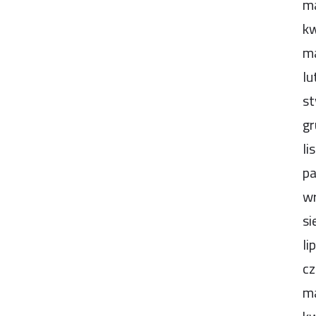
m
kw
m
lu
st
gr
li
pa
wr
si
li
cz
m