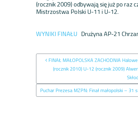
(rocznik 2009) odbywają się już po ra
Mistrzostwa Polski U-11 i U-12.
WYNIKI FINAŁU
Drużyna AP-21 Chr
Nawigacja po wpisach
FINAŁ MAŁOPOLSKA ZACHODNIA Halowe Mi
(rocznik 2010) U-12 (rocznik 2009) Alwe
Skłod
Puchar Prezesa MZPN: Finał małopolski – 31 