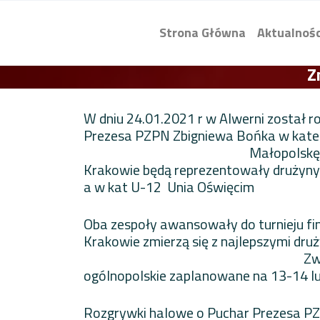
Strona Główna
Aktualnośc
Z
W dniu 24.01.2021 r w Alwerni został r
Prezesa PZPN Zbigniewa B
Małopolskę Zachodnią w
Krakowie będą reprezentowały
a w kat U-12 Unia Oświęcim
Oba zespoły awansowały do turnieju fi
Krakowie zmierzą się z najlepszymi dr
Zwycięzcy finałów Mał
ogólnopolskie zaplanowane na 13-14 lu
Rozgrywki halowe o Puchar Prezesa PZP