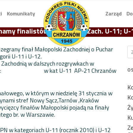
i
Komunikaty
Zarząd
Do
namy finalistów Małopolski Zach. U-11; U-
ozegrany finał Małopolski Zachodniej o Puchar
ońka w kategorii U-11 i U-12.
 dalszych rozgrywkach w
 drużyny: w kat U-11 AP-21 Chrzanów
O
Ko
nałowego, w którym w niedzielę 31 stycznia w
Ko
użynami stref Nowy Sącz,Tarnów ,Kraków
opolski pojadą na finały
Ży
tego br. w Warszawie.
Ku
Ze
N w kategoriach U-11 (rocznik 2010) i U-12