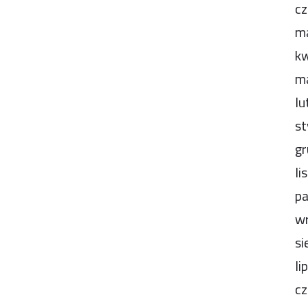
cz
m
kw
m
lu
st
gr
li
pa
wr
si
li
cz