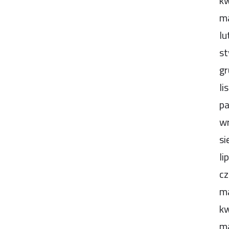
kw
m
lu
st
gr
li
pa
wr
si
li
cz
m
kw
m