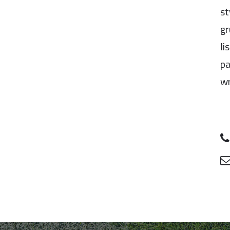
st
gr
li
pa
wr