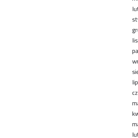
lu
st
gr
li
pa
wr
si
li
cz
m
kw
m
lu