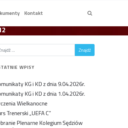
kumenty
Kontakt
12
STATNIE WPISY
munikaty KG i KD z dnia 9.04.2026r.
munikaty KG i KD z dnia 1.04.2026r.
czenia Wielkanocne
rs Trenerski „UEFA C”
branie Plenarne Kolegium Sędziów