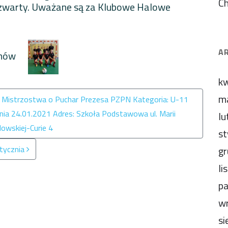
C
z czwarty. Uważane są za Klubowe Halowe
A
zanów
kw
m
strzostwa o Puchar Prezesa PZPN Kategoria: U-11
rnia 24.01.2021 Adres: Szkoła Podstawowa ul. Marii
lu
owskiej-Curie 4
st
stycznia
gr
li
pa
wr
si