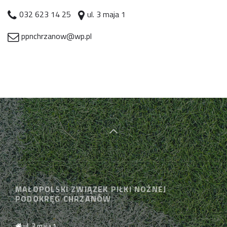
032 623 14 25
ul. 3 maja 1
ppnchrzanow@wp.pl
MAŁOPOLSKI ZWIĄZEK PIŁKI NOŻNEJ
PODOKRĘG CHRZANÓW
ul. 3 maja 1