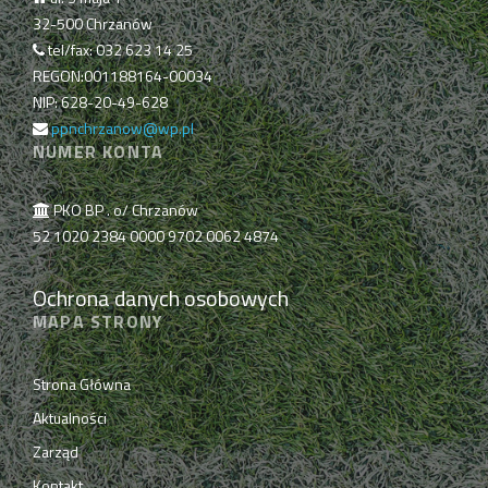
32-500 Chrzanów
tel/fax: 032 623 14 25
REGON:001188164-00034
NIP: 628-20-49-628
ppnchrzanow@wp.pl
NUMER KONTA
PKO BP . o/ Chrzanów
52 1020 2384 0000 9702 0062 4874
Ochrona danych osobowych
MAPA STRONY
Strona Główna
Aktualności
Zarząd
Kontakt