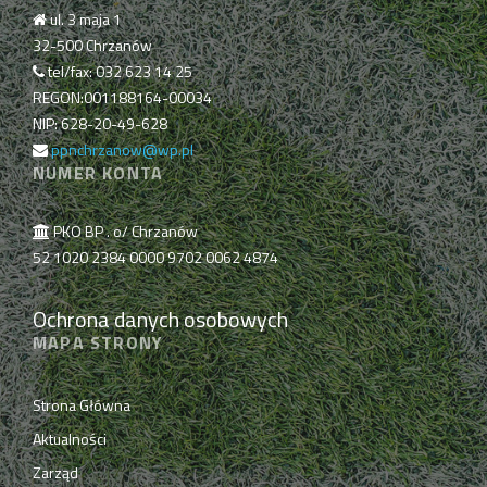
ul. 3 maja 1
32-500 Chrzanów
tel/fax: 032 623 14 25
REGON:001188164-00034
NIP: 628-20-49-628
ppnchrzanow@wp.pl
NUMER KONTA
PKO BP . o/ Chrzanów
52 1020 2384 0000 9702 0062 4874
Ochrona danych osobowych
MAPA STRONY
Strona Główna
Aktualności
Zarząd