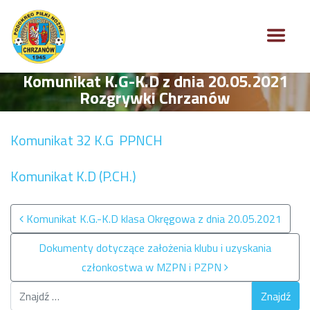
Komunikat K.G-K.D z dnia 20.05.2021
Rozgrywki Chrzanów
Komunikat 32 K.G PPNCH
Komunikat K.D (P.CH.)
Nawigacja po wpisach
Komunikat K.G.-K.D klasa Okręgowa z dnia 20.05.2021
Dokumenty dotyczące założenia klubu i uzyskania
członkostwa w MZPN i PZPN