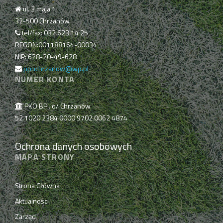
ul. 3 maja 1
32-500 Chrzanów
tel/fax: 032 623 14 25
REGON:001188164-00034
NIP: 628-20-49-628
ppnchrzanow@wp.pl
NUMER KONTA
PKO BP . o/ Chrzanów
52 1020 2384 0000 9702 0062 4874
Ochrona danych osobowych
MAPA STRONY
Strona Główna
Aktualności
Zarząd