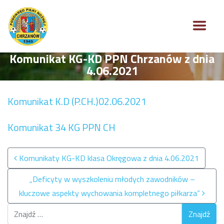
Komunikat KG-KD PPN Chrzanów z dnia
4.06.2021
Komunikat K.D (P.CH.)02.06.2021
Komunikat 34 KG PPN CH
Nawigacja po wpisach
Komunikaty KG-KD klasa Okręgowa z dnia 4.06.2021
„Deficyty w wyszkoleniu młodych zawodników –
kluczowe aspekty wychowania kompletnego piłkarza”