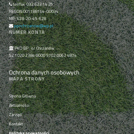
tel/fax: 032 623 14 25
REGON:001188164-00034
NIP: 628-20-49-628
ppnchrzanow@wp.pl
NUMER KONTA
PKO BP . o/ Chrzanów
52 1020 2384 0000 9702 0062 4874
Ochrona danych osobowych
MAPA STRONY
Strona Główna
Aktualności
Zarząd
Kontakt
Polityka prywatności