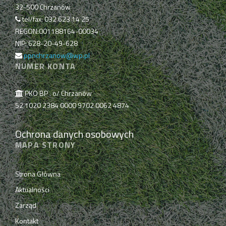
32-500 Chrzanów
tel/fax: 032 623 14 25
REGON:001188164-00034
NIP: 628-20-49-628
ppnchrzanow@wp.pl
NUMER KONTA
PKO BP . o/ Chrzanów
52 1020 2384 0000 9702 0062 4874
Ochrona danych osobowych
MAPA STRONY
Strona Główna
Aktualności
Zarząd
Kontakt