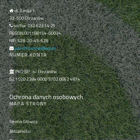
ul. 3 maja 1
32-500 Chrzanów
tel/fax: 032 623 14 25
REGON:001188164-00034
NIP: 628-20-49-628
ppnchrzanow@wp.pl
NUMER KONTA
PKO BP . o/ Chrzanów
52 1020 2384 0000 9702 0062 4874
Ochrona danych osobowych
MAPA STRONY
Strona Główna
Aktualności