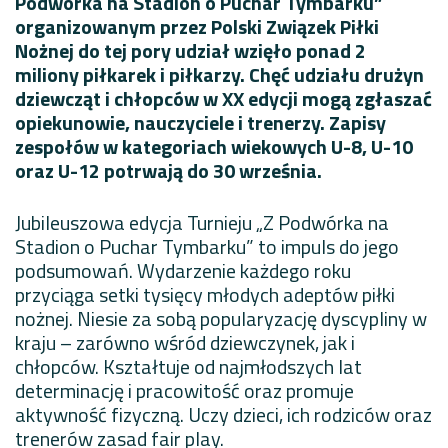
Podwórka na Stadion o Puchar Tymbarku”
organizowanym przez Polski Związek Piłki
Nożnej do tej pory udział wzięło ponad 2
miliony piłkarek i piłkarzy. Chęć udziału drużyn
dziewcząt i chłopców w XX edycji mogą zgłaszać
opiekunowie, nauczyciele i trenerzy. Zapisy
zespołów w kategoriach wiekowych U-8, U-10
oraz U-12 potrwają do 30 września.
Jubileuszowa edycja Turnieju „Z Podwórka na
Stadion o Puchar Tymbarku” to impuls do jego
podsumowań. Wydarzenie każdego roku
przyciąga setki tysięcy młodych adeptów piłki
nożnej. Niesie za sobą popularyzację dyscypliny w
kraju – zarówno wśród dziewczynek, jak i
chłopców. Kształtuje od najmłodszych lat
determinację i pracowitość oraz promuje
aktywność fizyczną. Uczy dzieci, ich rodziców oraz
trenerów zasad fair play.