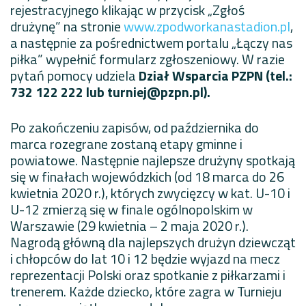
rejestracyjnego klikając w przycisk „Zgłoś
drużynę” na stronie
www.zpodworkanastadion.pl
,
a następnie za pośrednictwem portalu „Łączy nas
piłka” wypełnić formularz zgłoszeniowy. W razie
pytań pomocy udziela
Dział Wsparcia
PZPN (tel.:
732 122 222 lub
turniej@pzpn.pl
).
Po zakończeniu zapisów, od października do
marca rozegrane zostaną etapy gminne i
powiatowe. Następnie najlepsze drużyny spotkają
się w finałach wojewódzkich (od 18 marca do 26
kwietnia 2020 r.), których zwycięzcy w kat. U-10 i
U-12 zmierzą się w finale ogólnopolskim w
Warszawie (29 kwietnia – 2 maja 2020 r.).
Nagrodą główną dla najlepszych drużyn dziewcząt
i chłopców do lat 10 i 12 będzie wyjazd na mecz
reprezentacji Polski oraz spotkanie z piłkarzami i
trenerem. Każde dziecko, które zagra w Turnieju