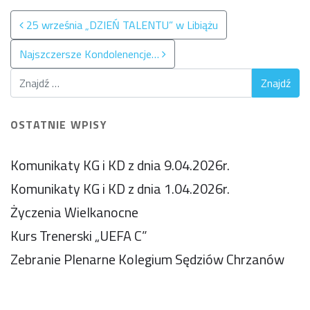
Nawigacja po wpisach
25 września „DZIEŃ TALENTU” w Libiążu
Najszczersze Kondolenencje…
OSTATNIE WPISY
Komunikaty KG i KD z dnia 9.04.2026r.
Komunikaty KG i KD z dnia 1.04.2026r.
Życzenia Wielkanocne
Kurs Trenerski „UEFA C”
Zebranie Plenarne Kolegium Sędziów Chrzanów