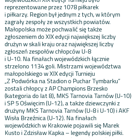
reprezentowane przez 1078 piłkarek
i piłkarzy. Region był jednym z tych, w którym
zagrały zespoły ze wszystkich powiatów.
Małopolska może pochwalić się także
zgłoszeniem do XIX edycji największej liczby
drużyn w skali kraju oraz największej liczby
zgłoszeń zespołów chłopców U-8
i U-10. Na finałach wojewódzkich łącznie
strzelono 1134 goli. Mistrzami województwa
małopolskiego w XIX edycji Turnieju
„Z Podwórka na Stadion o Puchar Tymbarku”
zostali chłopcy z AP Champions Brzesko
(kategoria do lat 8), MKS Tarnovia Tarnów (U-10)
i SP 5 Oświęcim (U-12), a także dziewczynki z
drużyny MKS Tarnovia Tarnów (U-8 i U-10) i AKF
Wisła Brzeźnica (U-12). Na finałach
wojewódzkich w Krakowie pojawili się Marek
Kusto i Zdzisław Kapka – legendy polskiej piłki.