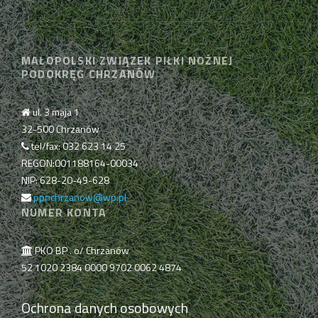
MAŁOPOLSKI ZWIĄZEK PIŁKI NOŻNEJ
PODOKRĘG CHRZANÓW
ul. 3 maja 1
32-500 Chrzanów
tel/fax: 032 623 14 25
REGON:001188164-00034
NIP: 628-20-49-628
ppnchrzanow@wp.pl
NUMER KONTA
PKO BP . o/ Chrzanów
52 1020 2384 0000 9702 0062 4874
Ochrona danych osobowych