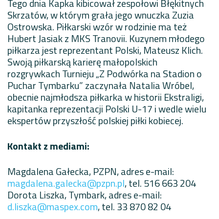
Tego dnia Kapka kibicował zespołowi Błękitnych
Skrzatów, w którym grała jego wnuczka Zuzia
Ostrowska. Piłkarski wzór w rodzinie ma też
Hubert Jasiak z MKS Tranovii. Kuzynem młodego
piłkarza jest reprezentant Polski, Mateusz Klich.
Swoją piłkarską karierę małopolskich
rozgrywkach Turnieju „Z Podwórka na Stadion o
Puchar Tymbarku” zaczynała Natalia Wróbel,
obecnie najmłodsza piłkarka w historii Ekstraligi,
kapitanka reprezentacji Polski U-17 i wedle wielu
ekspertów przyszłość polskiej piłki kobiecej.
Kontakt z mediami:
Magdalena Gałecka, PZPN, adres e-mail:
magdalena.galecka@pzpn.pl
, tel. 516 663 204
Dorota Liszka, Tymbark, adres e-mail:
d.liszka@maspex.com
, tel. 33 870 82 04