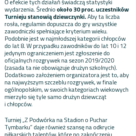
O efekcie tych działań świadczą statystyki
wydarzenia. Średnio
około 30 proc. uczestników
Turnieju stanowią dziewczynki.
Aby ta liczba
rosła, regulamin dopuszcza do gry wszystkie
zawodniczki spełniające kryterium wieku.
Podobnie jest w najmłodszej kategorii chłopców
do lat 8. W przypadku zawodników do lat 10 i 12
jedynym ograniczeniem jest zgłoszenie do
oficjalnych rozgrywek na sezon 2019/2020
(zasada ta nie obowiązuje drużyn szkolnych).
Dodatkowo założeniem organizatora jest to, aby
na najwyższym szczeblu rozgrywek, w finale
ogólnopolskim, w swoich kategoriach wiekowych
mierzyło się tyle samo drużyn dziewcząt
i chłopców.
Turniej „Z Podwórka na Stadion o Puchar
Tymbarku” daje również szansę na odkrycie
piłkarskich talentów, które po zakończeniu