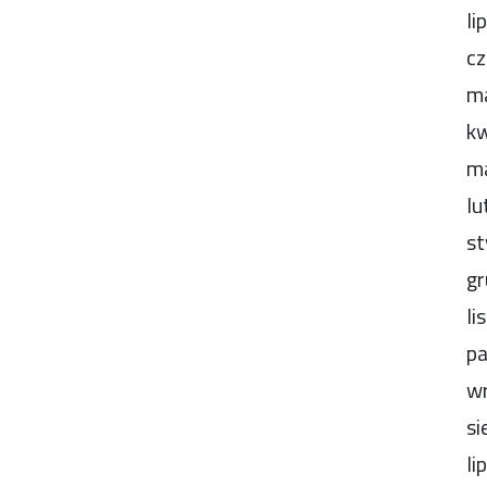
li
cz
m
kw
m
lu
st
gr
li
pa
wr
si
li