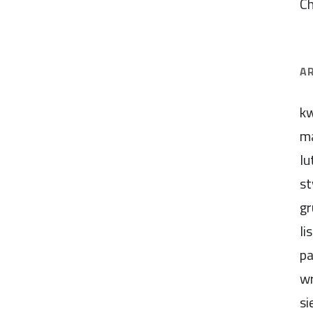
C
A
kw
m
lu
st
gr
li
pa
wr
si