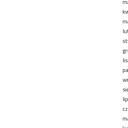
m
kw
m
lu
st
gr
li
pa
wr
si
li
cz
m