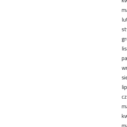
kw
m
lu
st
gr
li
pa
wr
si
li
cz
m
kw
m