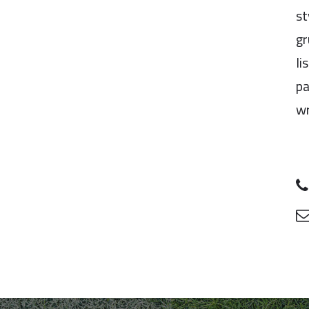
st
gr
li
pa
wr