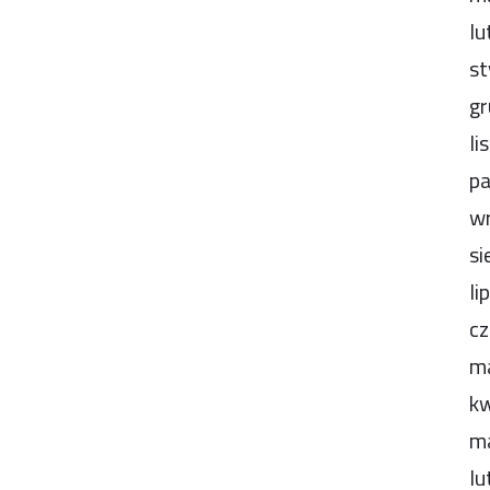
lu
st
gr
li
pa
wr
si
li
cz
m
kw
m
lu