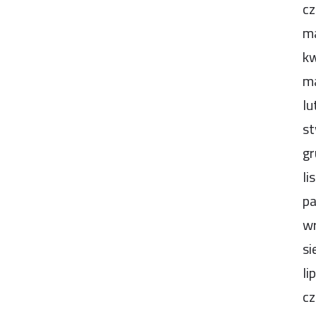
cz
m
kw
m
lu
st
gr
li
pa
wr
si
li
cz