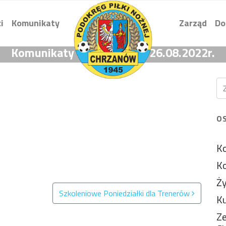
i
Komunikaty
Zarząd
Do
Komunikaty KG i KD z dnia 26.08.2022r.
O
Ko
Ko
Ży
Szkoleniowe Poniedziałki dla Trenerów
Ku
Ze