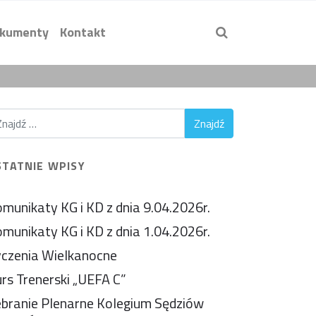
kumenty
Kontakt
STATNIE WPISY
munikaty KG i KD z dnia 9.04.2026r.
munikaty KG i KD z dnia 1.04.2026r.
czenia Wielkanocne
rs Trenerski „UEFA C”
branie Plenarne Kolegium Sędziów