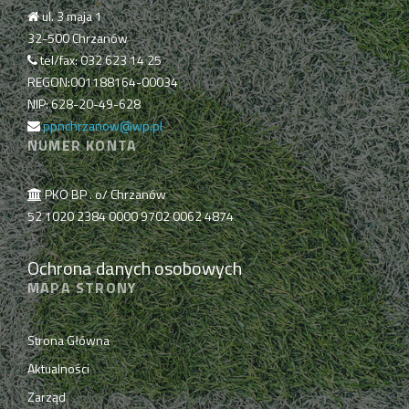
ul. 3 maja 1
32-500 Chrzanów
tel/fax: 032 623 14 25
REGON:001188164-00034
NIP: 628-20-49-628
ppnchrzanow@wp.pl
NUMER KONTA
PKO BP . o/ Chrzanów
52 1020 2384 0000 9702 0062 4874
Ochrona danych osobowych
MAPA STRONY
Strona Główna
Aktualności
Zarząd