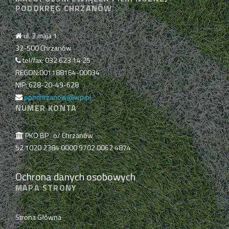
PODOKRĘG CHRZANÓW
ul. 3 maja 1
32-500 Chrzanów
tel/fax: 032 623 14 25
REGON:001188164-00034
NIP: 628-20-49-628
ppnchrzanow@wp.pl
NUMER KONTA
PKO BP . o/ Chrzanów
52 1020 2384 0000 9702 0062 4874
Ochrona danych osobowych
MAPA STRONY
Strona Główna