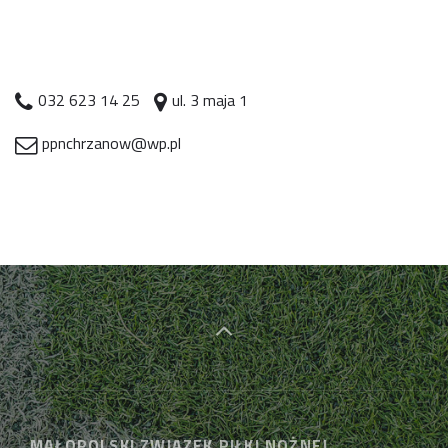
032 623 14 25
ul. 3 maja 1
ppnchrzanow@wp.pl
MAŁOPOLSKI ZWIĄZEK PIŁKI NOŻNEJ