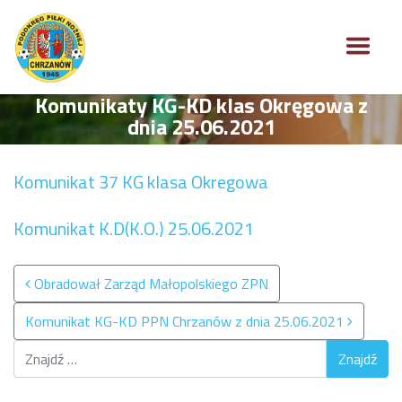
Komunikaty KG-KD klas Okręgowa z
dnia 25.06.2021
Komunikat 37 KG klasa Okregowa
Komunikat K.D(K.O.) 25.06.2021
Nawigacja po wpisach
Obradował Zarząd Małopolskiego ZPN
Komunikat KG-KD PPN Chrzanów z dnia 25.06.2021