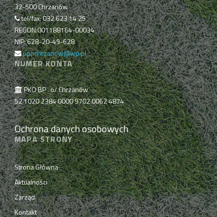
32-500 Chrzanów
tel/fax: 032 623 14 25
REGON:001188164-00034
NIP: 628-20-49-628
ppnchrzanow@wp.pl
NUMER KONTA
PKO BP . o/ Chrzanów
52 1020 2384 0000 9702 0062 4874
Ochrona danych osobowych
MAPA STRONY
Strona Główna
Aktualności
Zarząd
Kontakt