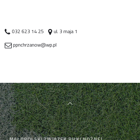
032 623 14 25
ul. 3 maja 1
ppnchrzanow@wp.pl
MAŁOPOLSKI ZWIĄZEK PIŁKI NOŻNEJ