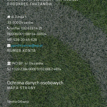
PODOKRĘG CHRZANÓW
ul. 3 maja 1
32-500 Chrzanów
tel/fax: 032 623 14 25
REGON:001188164-00034
NIP: 628-20-49-628
ppnchrzanow@wp.pl
NUMER KONTA
PKO BP . o/ Chrzanów
52 1020 2384 0000 9702 0062 4874
Ochrona danych osobowych
MAPA STRONY
Strona Główna